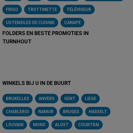
FRIGO
TROTTINETTE
TÉLÉVISEUR
USTENSILES DE CUISINE
CANAPÉ
FOLDERS EN BESTE PROMOTIES IN
TURNHOUT
Lidl
Delhaize
Intermarché
Aldi
Carrefour
Albert Heijn
A
WINKELS BIJ U IN DE BUURT
BRUXELLES
ANVERS
GENT
LIEGE
CHARLEROI
NAMUR
BRUGES
HASSELT
LOUVAIN
MONS
ALOST
COURTRAI