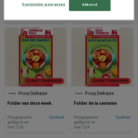
Doeleinden weergeven
Akkoord
Prijsgegevens
Turnhout
Prijsgegevens
Turnhout
geldig tot en
geldig tot en
met 12/8
met 12/8
ZOJUIST TOEGEVOEGD
ZOJUIST TOEGEVOEGD
Proxy Delhaize
Proxy Delhaize
Folder van deze week
Folder de la semaine
Prijsgegevens
Turnhout
Prijsgegevens
Turnhout
geldig tot en
geldig tot en
met 12/8
met 12/8