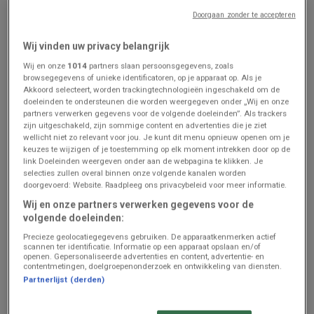
Doorgaan zonder te accepteren
Aldi
Aldi
Wij vinden uw privacy belangrijk
Nos meilleures offres pour
Bons plans exclusifs
vous
Wij en onze
1014
partners slaan persoonsgegevens, zoals
browsegegevens of unieke identificatoren, op je apparaat op. Als je
Prijsgegevens
Turnhout
Prijsgegevens
Turnhout
Akkoord selecteert, worden trackingtechnologieën ingeschakeld om de
geldig tot en
geldig tot en
doeleinden te ondersteunen die worden weergegeven onder „Wij en onze
met 21/8
met 21/8
partners verwerken gegevens voor de volgende doeleinden”. Als trackers
zijn uitgeschakeld, zijn sommige content en advertenties die je ziet
wellicht niet zo relevant voor jou. Je kunt dit menu opnieuw openen om je
keuzes te wijzigen of je toestemming op elk moment intrekken door op de
link Doeleinden weergeven onder aan de webpagina te klikken. Je
selecties zullen overal binnen onze volgende kanalen worden
doorgevoerd: Website. Raadpleeg ons privacybeleid voor meer informatie.
Wij en onze partners verwerken gegevens voor de
volgende doeleinden:
Precieze geolocatiegegevens gebruiken. De apparaatkenmerken actief
scannen ter identificatie. Informatie op een apparaat opslaan en/of
ZOJUIST TOEGEVOEGD
ZOJUIST TOEGEVOEGD
openen. Gepersonaliseerde advertenties en content, advertentie- en
contentmetingen, doelgroepenonderzoek en ontwikkeling van diensten.
AD Delhaize
AD Delhaize
Partnerlijst (derden)
Meilleures offres pour tous
Nos meilleures offres pour
les clients
vous