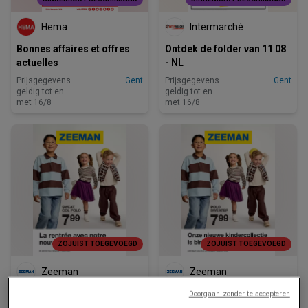
Hema
Intermarché
Bonnes affaires et offres
Ontdek de folder van 11 08
actuelles
- NL
Prijsgegevens
Gent
Prijsgegevens
Gent
geldig tot en
geldig tot en
met 16/8
met 16/8
ZOJUIST TOEGEVOEGD
ZOJUIST TOEGEVOEGD
Zeeman
Zeeman
Zeeman Semaine 31-32 du
Zeeman Week 33-34
Doorgaan zonder te accepteren
samedi 25 juillet au
zaterdag 8 augustus tm