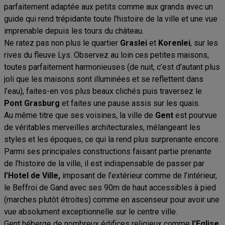
parfaitement adaptée aux petits comme aux grands avec un
guide qui rend trépidante toute l’histoire de la ville et une vue
imprenable depuis les tours du château.
Ne ratez pas non plus le quartier
Graslei
et
Korenlei
, sur les
rives du fleuve Lys. Observez au loin ces petites maisons,
toutes parfaitement harmonieuses (de nuit, c’est d’autant plus
joli que les maisons sont illuminées et se reflettent dans
l’eau), faites-en vos plus beaux clichés puis traversez le
Pont
Grasburg
et faites une pause assis sur les quais.
Au même titre que ses voisines, la ville de
Gent
est pourvue
de véritables merveilles architecturales, mélangeant les
styles et les époques, ce qui la rend plus surprenante encore.
Parmi ses principales constructions faisant partie prenante
de l’histoire de la ville, il est indispensable de passer par
l’Hotel de Ville,
imposant de l’extérieur comme de l’intérieur,
le Beffroi de Gand avec ses 90m de haut accessibles à pied
(marches plutôt étroites) comme en ascenseur pour avoir une
vue absolument exceptionnelle sur le centre ville.
Gent héberge de nombreux édifices religieux comme
l’Eglise