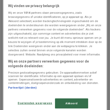
vendredi 7 août 2026.
vrijdag 21 augustus 2026.
Wij vinden uw privacy belangrijk
Prijsgegevens
Gent
Prijsgegevens
Gent
geldig tot en
geldig tot en
Wij en onze
1014
partners slaan persoonsgegevens, zoals
met 21/8
met 21/8
browsegegevens of unieke identificatoren, op je apparaat op. Als je
Akkoord selecteert, worden trackingtechnologieën ingeschakeld om de
doeleinden te ondersteunen die worden weergegeven onder „Wij en onze
partners verwerken gegevens voor de volgende doeleinden”. Als trackers
zijn uitgeschakeld, zijn sommige content en advertenties die je ziet
wellicht niet zo relevant voor jou. Je kunt dit menu opnieuw openen om je
keuzes te wijzigen of je toestemming op elk moment intrekken door op de
link Doeleinden weergeven onder aan de webpagina te klikken. Je
selecties zullen overal binnen onze volgende kanalen worden
doorgevoerd: Website. Raadpleeg ons privacybeleid voor meer informatie.
Wij en onze partners verwerken gegevens voor de
BINNENKORT BESCHIKBAAR
ZOJUIST TOEGEVOEGD
volgende doeleinden:
Precieze geolocatiegegevens gebruiken. De apparaatkenmerken actief
Van Cranenbroek
Aldi
scannen ter identificatie. Informatie op een apparaat opslaan en/of
openen. Gepersonaliseerde advertenties en content, advertentie- en
folder Van Cranenbroek FR
Nos meilleures offres pour
contentmetingen, doelgroepenonderzoek en ontwikkeling van diensten.
vous
Partnerlijst (derden)
Prijsgegevens
Gent
Prijsgegevens
Gent
geldig tot en
geldig tot en
met 29/8
met 21/8
Doeleinden weergeven
Akkoord