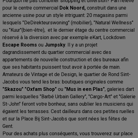
Pourquoi ne pas combiner shopping et diversion? Pari relevé
pour le centre commercial
Dok Noord,
construit dans une
ancienne usine pour un style intriguant: 20 magasins parmi
lesquels "DeDirekteurswoning" (mobilier), "Natural Wellness"
ou "Kuur"(bien-être), et le dernier étage du centre commercial
réservé à la diversion avec par exemple eKart, Lockdown
Escape Rooms
ou
Jumpsky
. Il y a un projet
dagrandissement du quartier commercial avec des
appartements de nouvelle construction et des bureaux afin
que ses habitants puissent tout avoir à portée de main.
Amateurs de Vintage et de Design, le quartier de Rond Sint-
Jacobs vous tend les bras: boutiques originales comme
"Skazou" "Oxfam Shop"
ou
"Mus in een Plas"
, galeries dart
parmi lesquelles "Barbé Urbain Gallery", "Cargo-Art" et "Galerie
St-John" feront votre bonheur, sans oublier les musiciens qui
égaient les terrasses. Cest dailleurs dans ces petites ruelles
et sur la Place Bij Sint-Jacobs que sont nées les fêtes de
Gent.
Pour des achats plus conséquents, vous trouverez sur place