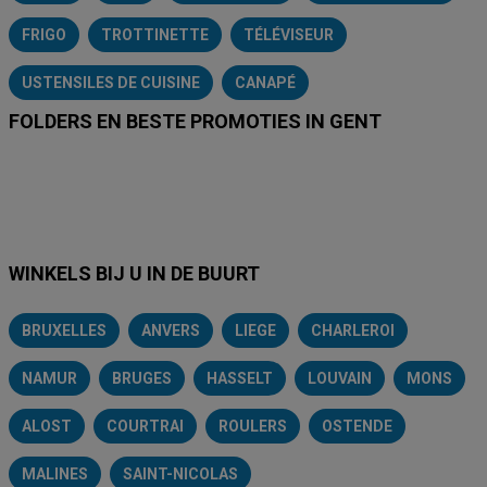
FRIGO
TROTTINETTE
TÉLÉVISEUR
USTENSILES DE CUISINE
CANAPÉ
FOLDERS EN BESTE PROMOTIES IN GENT
Lidl
Delhaize
Intermarché
Aldi
Carrefour
Albert Heijn
A
WINKELS BIJ U IN DE BUURT
BRUXELLES
ANVERS
LIEGE
CHARLEROI
NAMUR
BRUGES
HASSELT
LOUVAIN
MONS
ALOST
COURTRAI
ROULERS
OSTENDE
MALINES
SAINT-NICOLAS