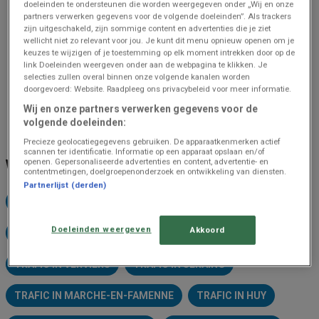
doeleinden te ondersteunen die worden weergegeven onder „Wij en onze
partners verwerken gegevens voor de volgende doeleinden”. Als trackers
zijn uitgeschakeld, zijn sommige content en advertenties die je ziet
wellicht niet zo relevant voor jou. Je kunt dit menu opnieuw openen om je
keuzes te wijzigen of je toestemming op elk moment intrekken door op de
link Doeleinden weergeven onder aan de webpagina te klikken. Je
selecties zullen overal binnen onze volgende kanalen worden
doorgevoerd: Website. Raadpleeg ons privacybeleid voor meer informatie.
Wij en onze partners verwerken gegevens voor de
volgende doeleinden:
Precieze geolocatiegegevens gebruiken. De apparaatkenmerken actief
scannen ter identificatie. Informatie op een apparaat opslaan en/of
openen. Gepersonaliseerde advertenties en content, advertentie- en
WINKELS BIJ U IN DE BUURT
contentmetingen, doelgroepenonderzoek en ontwikkeling van diensten.
Partnerlijst (derden)
TRAFIC IN LIÈGE
TRAFIC IN TOURNAI
Doeleinden weergeven
Akkoord
TRAFIC IN LA LOUVIÈRE
TRAFIC IN NIVELLES
TRAFIC IN VERVIERS
TRAFIC IN SERAING
TRAFIC IN MARCHE-EN-FAMENNE
TRAFIC IN HUY