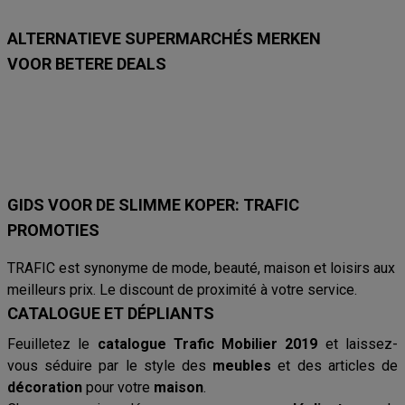
8
8
8
8
8
ALTERNATIEVE SUPERMARCHÉS MERKEN
VOOR BETERE DEALS
Lidl
Delhaize
Intermarché
Aldi
Carrefour
Albert Heijn
Car
GIDS VOOR DE SLIMME KOPER: TRAFIC
PROMOTIES
TRAFIC est synonyme de mode, beauté, maison et loisirs aux
meilleurs prix. Le discount de proximité à votre service.
CATALOGUE ET DÉPLIANTS
Feuilletez le
catalogue Trafic Mobilier 2019
et laissez-
vous séduire par le style des
meubles
et des articles de
décoration
pour votre
maison
.