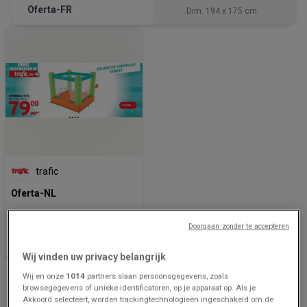
Oferta-FR
Dim. 194 x 175 cm.
trafic
Oferta-NL
Prijsgegevens
Doorgaan zonder te accepteren
geldig tot en
met 3/9
Wij vinden uw privacy belangrijk
Advertentie
Wij en onze
1014
partners slaan persoonsgegevens, zoals
browsegegevens of unieke identificatoren, op je apparaat op. Als je
Akkoord selecteert, worden trackingtechnologieën ingeschakeld om de