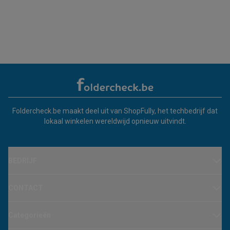
Foldercheck.be maakt deel uit van ShopFully, het techbedrijf dat
lokaal winkelen wereldwijd opnieuw uitvindt.
BEDRIJF
CONTACT
Categorieën