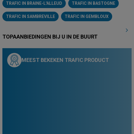
TRAFIC IN BRAINE-L'ALLEUD
TRAFIC IN BASTOGNE
TRAFIC IN SAMBREVILLE
TRAFIC IN GEMBLOUX
TOPAANBIEDINGEN BIJ U IN DE BUURT
MEEST BEKEKEN TRAFIC PRODUCT
00
€
79
,
-20
%
99.99
€
00
€
79
,