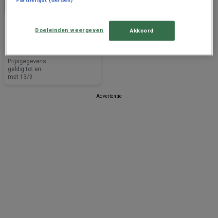
Picard
Doeleinden weergeven
Akkoord
Picard Catalogues
Prijsgegevens
geldig tot en
met 13/9
Advertentie