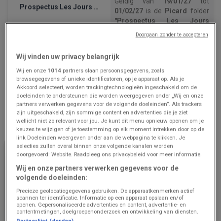
Geldig van
19/01/27
tot
Prospectus Les Jours Picard Nous
01/02/27
is de
Picard
folder
"Prospectus Les Jours
Picard Nous"
nu beschikbaar
Doorgaan zonder te accepteren
om in te zien.
Analyseer deze
Wij vinden uw privacy belangrijk
bespaarkansen
binnen de
afdeling Supermarchés om
Wij en onze
1014
partners slaan persoonsgegevens, zoals
browsegegevens of unieke identificatoren, op je apparaat op. Als je
uw budget te beschermen.
Akkoord selecteert, worden trackingtechnologieën ingeschakeld om de
Gebruik deze digitale folder
doeleinden te ondersteunen die worden weergegeven onder „Wij en onze
om
de huidige prijzen te
partners verwerken gegevens voor de volgende doeleinden”. Als trackers
verifiëren
en de meest
zijn uitgeschakeld, zijn sommige content en advertenties die je ziet
voordelige winkeloptie te
wellicht niet zo relevant voor jou. Je kunt dit menu opnieuw openen om je
kiezen.
keuzes te wijzigen of je toestemming op elk moment intrekken door op de
link Doeleinden weergeven onder aan de webpagina te klikken. Je
Open nu de Picard prijsgids
selecties zullen overal binnen onze volgende kanalen worden
om
uw huishoudelijke
doorgevoerd: Website. Raadpleeg ons privacybeleid voor meer informatie.
uitgaven te optimaliseren
.
Wij en onze partners verwerken gegevens voor de
volgende doeleinden:
Precieze geolocatiegegevens gebruiken. De apparaatkenmerken actief
scannen ter identificatie. Informatie op een apparaat opslaan en/of
openen. Gepersonaliseerde advertenties en content, advertentie- en
contentmetingen, doelgroepenonderzoek en ontwikkeling van diensten.
Partnerlijst (derden)