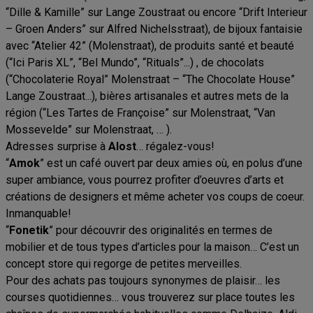
“Dille & Kamille” sur Lange Zoustraat ou encore “Drift Interieur
– Groen Anders” sur Alfred Nichelsstraat), de bijoux fantaisie
avec “Atelier 42” (Molenstraat), de produits santé et beauté
(“Ici Paris XL”, “Bel Mundo”, “Rituals”...) , de chocolats
(“Chocolaterie Royal” Molenstraat – “The Chocolate House”
Lange Zoustraat...), bières artisanales et autres mets de la
région (“Les Tartes de Françoise” sur Molenstraat, “Van
Mossevelde” sur Molenstraat, … ).
Adresses surprise à
Alost
… régalez-vous!
“
Amok
” est un café ouvert par deux amies où, en polus d’une
super ambiance, vous pourrez profiter d’oeuvres d’arts et
créations de designers et même acheter vos coups de coeur.
Inmanquable!
“
Fonetik
” pour découvrir des originalités en termes de
mobilier et de tous types d’articles pour la maison… C’est un
concept store qui regorge de petites merveilles.
Pour des achats pas toujours synonymes de plaisir… les
courses quotidiennes… vous trouverez sur place toutes les