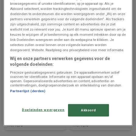
browsegegevens of unieke identificatoren, op je apparaat op. Als je
Prijsgegevens
Alost
Prijsgegevens
Alost
Akkoord selecteert, worden trackingtechnologieën ingeschakeld om de
geldig tot en
geldig tot en
doeleinden te ondersteunen die worden weergegeven onder „Wij en onze
met 12/8
met 12/8
partners verwerken gegevens voor de volgende doeleinden”. Als trackers
zijn uitgeschakeld, zijn sommige content en advertenties die je ziet
wellicht niet zo relevant voor jou. Je kunt dit menu opnieuw openen om je
keuzes te wijzigen of je toestemming op elk moment intrekken door op de
link Doeleinden weergeven onder aan de webpagina te klikken. Je
selecties zullen overal binnen onze volgende kanalen worden
doorgevoerd: Website. Raadpleeg ons privacybeleid voor meer informatie.
Wij en onze partners verwerken gegevens voor de
volgende doeleinden:
Precieze geolocatiegegevens gebruiken. De apparaatkenmerken actief
scannen ter identificatie. Informatie op een apparaat opslaan en/of
ZOJUIST TOEGEVOEGD
ZOJUIST TOEGEVOEGD
openen. Gepersonaliseerde advertenties en content, advertentie- en
contentmetingen, doelgroepenonderzoek en ontwikkeling van diensten.
Partnerlijst (derden)
Proxy Delhaize
Proxy Delhaize
Folder van deze week
Folder de la semaine
Doeleinden weergeven
Akkoord
Prijsgegevens
Alost
Prijsgegevens
Alost
geldig tot en
geldig tot en
met 12/8
met 12/8