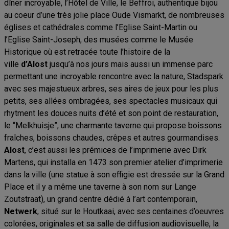
dîner incroyable, l’Hôtel de Ville, le Beffroi, authentique bijou
au coeur d’une très jolie place Oude Vismarkt, de nombreuses
églises et cathédrales comme l’Eglise Saint-Martin ou
l’Eglise Saint-Joseph, des musées comme le Musée
Historique où est retracée toute l’histoire de la
ville
d’Alost
jusqu’à nos jours mais aussi un immense parc
permettant une incroyable rencontre avec la nature, Stadspark
avec ses majestueux arbres, ses aires de jeux pour les plus
petits, ses allées ombragées, ses spectacles musicaux qui
rhytment les douces nuits d’été et son point de restauration,
le “Melkhuisje”, une charmante taverne qui propose boissons
fraîches, boissons chaudes, crêpes et autres gourmandises.
Alost
, c’est aussi les prémices de l’imprimerie avec Dirk
Martens, qui installa en 1473 son premier atelier d’imprimerie
dans la ville (une statue à son effigie est dressée sur la Grand
Place et il y a même une taverne à son nom sur Lange
Zoutstraat), un grand centre dédié à l’art contemporain,
Netwerk
, situé sur le Houtkaai, avec ses centaines d’oeuvres
colorées, originales et sa salle de diffusion audiovisuelle, la