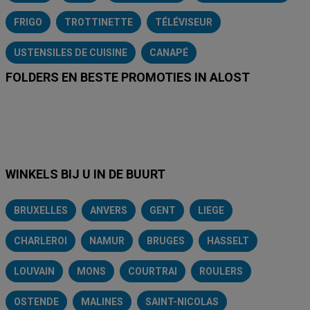
FRIGO
TROTTINETTE
TÉLÉVISEUR
USTENSILES DE CUISINE
CANAPÉ
FOLDERS EN BESTE PROMOTIES IN ALOST
Lidl
Delhaize
Intermarché
Aldi
Carrefour
Albert Heijn
A
WINKELS BIJ U IN DE BUURT
BRUXELLES
ANVERS
GENT
LIEGE
CHARLEROI
NAMUR
BRUGES
HASSELT
LOUVAIN
MONS
COURTRAI
ROULERS
OSTENDE
MALINES
SAINT-NICOLAS