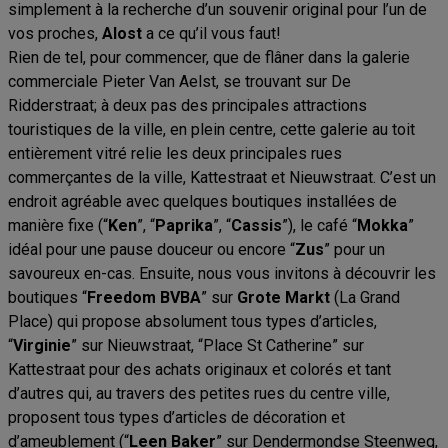
simplement à la recherche d’un souvenir original pour l’un de
vos proches,
Alost
a ce qu’il vous faut!
Rien de tel, pour commencer, que de flâner dans la galerie
commerciale Pieter Van Aelst, se trouvant sur De
Ridderstraat; à deux pas des principales attractions
touristiques de la ville, en plein centre, cette galerie au toit
entièrement vitré relie les deux principales rues
commerçantes de la ville, Kattestraat et Nieuwstraat. C’est un
endroit agréable avec quelques boutiques installées de
manière fixe (“
Ken
”, “
Paprika
”, “
Cassis
”), le café “
Mokka
”
idéal pour une pause douceur ou encore “
Zus
” pour un
savoureux en-cas. Ensuite, nous vous invitons à découvrir les
boutiques “
Freedom
BVBA
” sur
Grote
Markt
(La Grand
Place) qui propose absolument tous types d’articles,
“
Virginie
” sur Nieuwstraat, “Place St Catherine” sur
Kattestraat pour des achats originaux et colorés et tant
d’autres qui, au travers des petites rues du centre ville,
proposent tous types d’articles de décoration et
d’ameublement (“
Leen
Baker
” sur Dendermondse Steenweg,