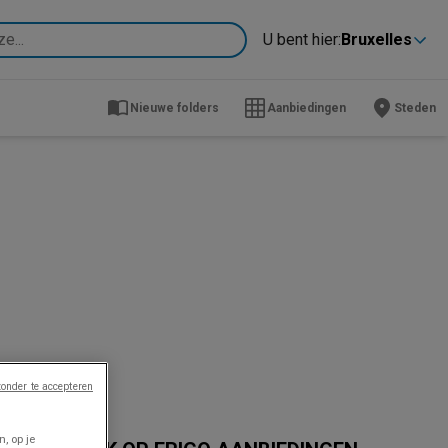
U bent hier:
Bruxelles
Nieuwe folders
Aanbiedingen
Steden
onder te accepteren
, op je