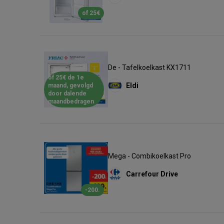
of 25€
De - Tafelkoelkast KX1711
of 25€ de 1e
Eldi
maand, gevolgd
door dalende
maandbedragen
Mega - Combikoelkast Pro
Carrefour Drive
-200.