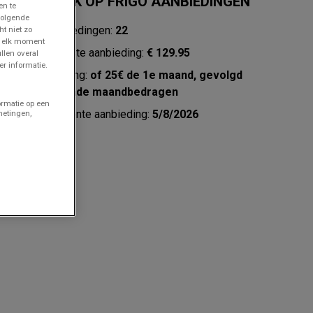
SNELLE BLIK OP FRIGO AANBIEDINGEN
en te
volgende
frigo aanbiedingen:
22
ht niet zo
p elk moment
Goedkoopste aanbieding:
€ 129.95
llen overal
r informatie.
Beste korting:
of 25€ de 1e maand, gevolgd
door dalende maandbedragen
ormatie op een
Meest recente aanbieding:
5/8/2026
metingen,