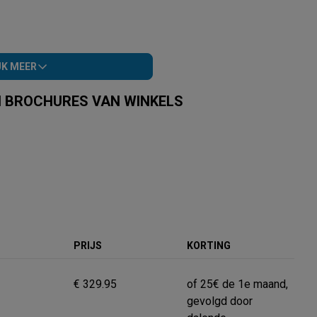
JK MEER
EN BROCHURES VAN WINKELS
rre
Orange
ElectroStock
Samsung
Media Markt
Cash Converters
PRIJS
KORTING
€ 329.95
of 25€ de 1e maand,
gevolgd door