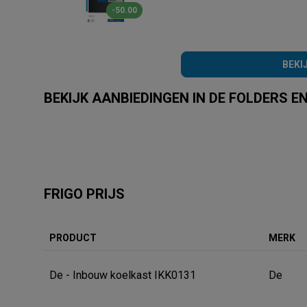
-50.00
BEKI
BEKIJK AANBIEDINGEN IN DE FOLDERS 
Krëfel
Eldi
Proximus
Electrodepot
Vanden Bo
FRIGO PRIJS
PRODUCT
MERK
De - Inbouw koelkast IKK0131
De