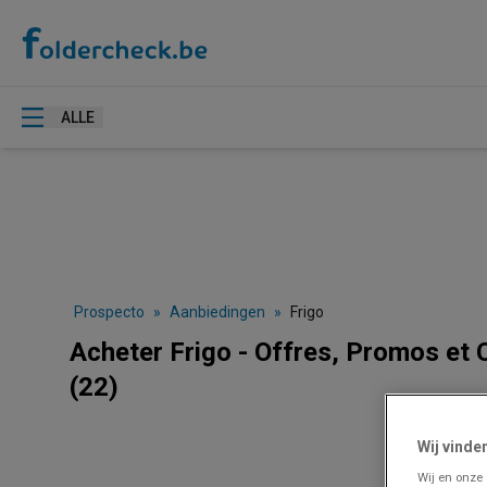
ALLE
Prospecto
»
Aanbiedingen
»
Frigo
Acheter Frigo - Offres, Promos et
(22)
Wij vinde
Wij en onze