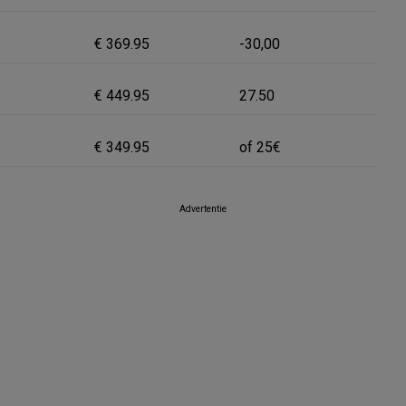
€ 369.95
-30,00
€ 449.95
27.50
€ 349.95
of 25€
Advertentie