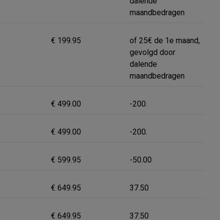
dalende
maandbedragen
€ 199.95
of 25€ de 1e maand,
gevolgd door
dalende
maandbedragen
€ 499.00
-200.
€ 499.00
-200.
€ 599.95
-50.00
€ 649.95
37.50
€ 649.95
37.50