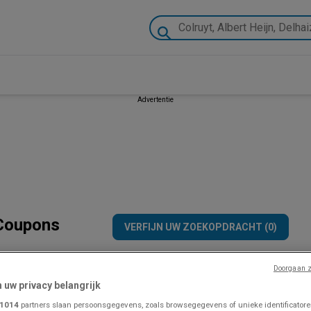
Advertentie
 Coupons
VERFIJN UW ZOEKOPDRACHT (0)
Doorgaan z
n uw privacy belangrijk
1014
partners slaan persoonsgegevens, zoals browsegegevens of unieke identificatoren