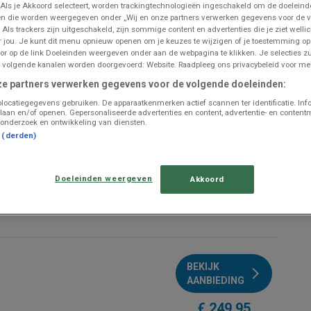
 Als je Akkoord selecteert, worden trackingtechnologieën ingeschakeld om de doeleind
n die worden weergegeven onder „Wij en onze partners verwerken gegevens voor de 
BEKIJK
 Als trackers zijn uitgeschakeld, zijn sommige content en advertenties die je ziet wellic
AANBIEDING
or jou. Je kunt dit menu opnieuw openen om je keuzes te wijzigen of je toestemming o
or op de link Doeleinden weergeven onder aan de webpagina te klikken. Je selecties zu
€ 199.95
 volgende kanalen worden doorgevoerd: Website. Raadpleeg ons privacybeleid voor mee
ze partners verwerken gegevens voor de volgende doeleinden:
locatiegegevens gebruiken. De apparaatkenmerken actief scannen ter identificatie. Inf
laan en/of openen. Gepersonaliseerde advertenties en content, advertentie- en content
onderzoek en ontwikkeling van diensten.
t (derden)
BEKIJK
AANBIEDING
Doeleinden weergeven
Akkoord
€ 249.95
BEKIJK
AANBIEDING
€ 249.95