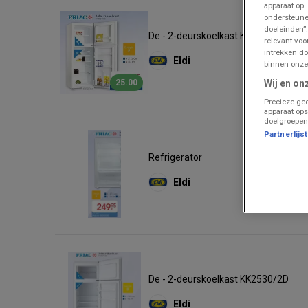
apparaat op.
ondersteune
doeleinden”.
De - 2-deurskoelkast KK2151/2D
relevant vo
intrekken do
Eldi
binnen onze
Wij en on
25.00
Precieze geo
apparaat ops
doelgroepen
Partnerlijs
Refrigerator
Eldi
De - 2-deurskoelkast KK2530/2D
Eldi