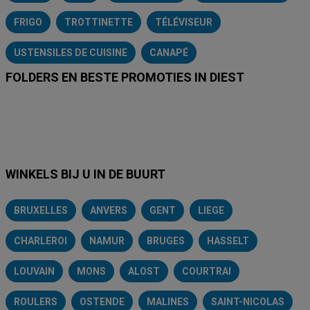
FRIGO
TROTTINETTE
TÉLÉVISEUR
USTENSILES DE CUISINE
CANAPÉ
FOLDERS EN BESTE PROMOTIES IN DIEST
Lidl
Delhaize
Intermarché
Aldi
Carrefour
Albert Heijn
A
WINKELS BIJ U IN DE BUURT
BRUXELLES
ANVERS
GENT
LIEGE
CHARLEROI
NAMUR
BRUGES
HASSELT
LOUVAIN
MONS
ALOST
COURTRAI
ROULERS
OSTENDE
MALINES
SAINT-NICOLAS