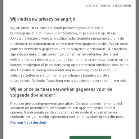
Doorgaan zonder te accepteren
Aldi
Aldi
Wij vinden uw privacy belangrijk
Nos meilleures offres pour
Bons plans exclusifs
Wij en onze
1014
partners slaan persoonsgegevens, zoals
vous
browsegegevens of unieke identificatoren, op je apparaat op. Als je
Prijsgegevens
Diest
Prijsgegevens
Diest
Akkoord selecteert, worden trackingtechnologieën ingeschakeld om de
geldig tot en
geldig tot en
doeleinden te ondersteunen die worden weergegeven onder „Wij en onze
met 21/8
met 21/8
partners verwerken gegevens voor de volgende doeleinden”. Als trackers
zijn uitgeschakeld, zijn sommige content en advertenties die je ziet
wellicht niet zo relevant voor jou. Je kunt dit menu opnieuw openen om je
keuzes te wijzigen of je toestemming op elk moment intrekken door op de
link Doeleinden weergeven onder aan de webpagina te klikken. Je
selecties zullen overal binnen onze volgende kanalen worden
doorgevoerd: Website. Raadpleeg ons privacybeleid voor meer informatie.
Wij en onze partners verwerken gegevens voor de
volgende doeleinden:
Precieze geolocatiegegevens gebruiken. De apparaatkenmerken actief
scannen ter identificatie. Informatie op een apparaat opslaan en/of
ZOJUIST TOEGEVOEGD
ZOJUIST TOEGEVOEGD
openen. Gepersonaliseerde advertenties en content, advertentie- en
contentmetingen, doelgroepenonderzoek en ontwikkeling van diensten.
AD Delhaize
AD Delhaize
Partnerlijst (derden)
Meilleures offres pour tous
Nos meilleures offres pour
les clients
vous