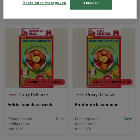
Doeleinden weergeven
Akkoord
Prijsgegevens
Diest
Prijsgegevens
Diest
geldig tot en
geldig tot en
met 12/8
met 12/8
ZOJUIST TOEGEVOEGD
ZOJUIST TOEGEVOEGD
Proxy Delhaize
Proxy Delhaize
Folder van deze week
Folder de la semaine
Prijsgegevens
Diest
Prijsgegevens
Diest
geldig tot en
geldig tot en
met 12/8
met 12/8