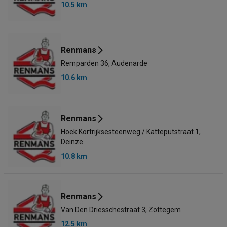
10.5 km
Renmans
Remparden 36, Audenarde
10.6 km
Renmans
Hoek Kortrijksesteenweg / Katteputstraat 1,
Deinze
10.8 km
Renmans
Van Den Driesschestraat 3, Zottegem
12.5 km