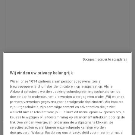
Doorgaan zonder te accepteren
Wij vinden uw privacy belangrijk
Wij en onze
1014
partners slaan persoonsgegevens, zoals
browsegegevens of unieke identificatoren, op je apparaat op. Als je
Akkoord selecteert, worden trackingtechnologieën ingeschakeld om de
Renmans
doeleinden te ondersteunen die worden weergegeven onder „Wij en onze
918 m
partners verwerken gegevens voor de volgende doeleinden”. Als trackers
zijn uitgeschakeld, zijn sommige content en advertenties die je ziet
Molenstraat 80, Gavere
wellicht niet zo relevant voor jou. Je kunt dit menu opnieuw openen om je
09/3849137
keuzes te wijzigen of je toestemming op elk moment intrekken door op de
link Doeleinden weergeven onder aan de webpagina te klikken. Je
selecties zullen overal binnen onze volgende kanalen worden
doorgevoerd: Website. Raadpleeg ons privacybeleid voor meer informatie.
Renmans