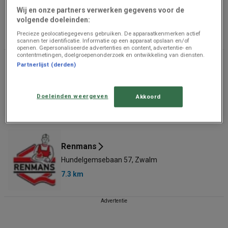
Wij en onze partners verwerken gegevens voor de
Savaanstraat 5, Nazareth
volgende doeleinden:
5.4 km
Precieze geolocatiegegevens gebruiken. De apparaatkenmerken actief
scannen ter identificatie. Informatie op een apparaat opslaan en/of
openen. Gepersonaliseerde advertenties en content, advertentie- en
contentmetingen, doelgroepenonderzoek en ontwikkeling van diensten.
Partnerlijst (derden)
Renmans
Molenstraat 128, Audenarde
Doeleinden weergeven
Akkoord
7.0 km
Renmans
Hundelgemsebaan 57, Zwalm
7.3 km
Advertentie