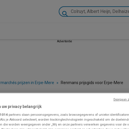
Advertentie
rmarchés prijzen in Erpe-Mere
»
Renmans prijsgids voor Erpe-Mere
Doorgaan z
e - Catalogues, Promos et Dépliants
n uw privacy belangrijk
1014
partners slaan persoonsgegevens, zoals browsegegevens of unieke identificatoren
 Als je Akkoord selecteert, worden trackingtechnologieën ingeschakeld om de doeleind
VOLG VOOR PROMOTIES
n die worden weergegeven onder „Wij en onze partners verwerken gegevens voor de 