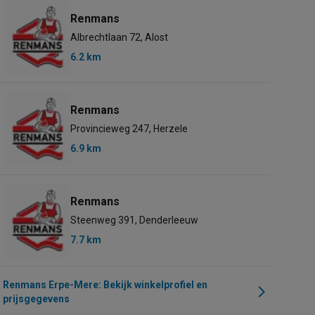
Renmans
Albrechtlaan 72, Alost
6.2 km
Renmans
Provincieweg 247, Herzele
6.9 km
Renmans
Steenweg 391, Denderleeuw
7.7 km
Renmans Erpe-Mere: Bekijk winkelprofiel en
prijsgegevens