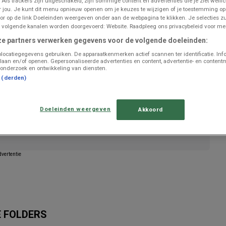
 Als trackers zijn uitgeschakeld, zijn sommige content en advertenties die je ziet wellic
or jou. Je kunt dit menu opnieuw openen om je keuzes te wijzigen of je toestemming o
or op de link Doeleinden weergeven onder aan de webpagina te klikken. Je selecties zu
 volgende kanalen worden doorgevoerd: Website. Raadpleeg ons privacybeleid voor mee
ze partners verwerken gegevens voor de volgende doeleinden:
locatiegegevens gebruiken. De apparaatkenmerken actief scannen ter identificatie. Inf
laan en/of openen. Gepersonaliseerde advertenties en content, advertentie- en content
onderzoek en ontwikkeling van diensten.
t (derden)
Doeleinden weergeven
Akkoord
iedingen van Renmans te publiceren
vertentie
E FOLDERS