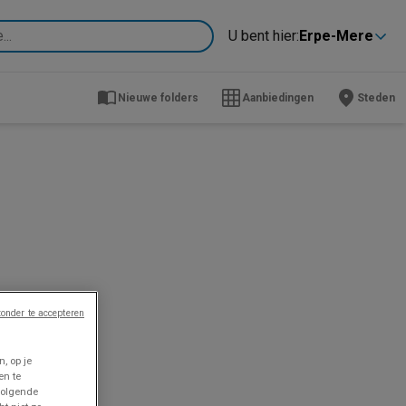
U bent hier:
Erpe-Mere
Nieuwe folders
Aanbiedingen
Steden
onder te accepteren
, op je
en te
volgende