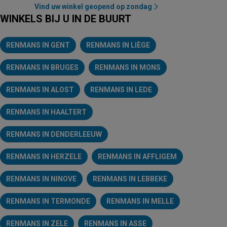
Vind uw winkel geopend op zondag
WINKELS BIJ U IN DE BUURT
RENMANS IN GENT
RENMANS IN LIÈGE
RENMANS IN BRUGES
RENMANS IN MONS
RENMANS IN ALOST
RENMANS IN LEDE
RENMANS IN HAALTERT
AD Delhaize
Jumbo
Renmans
Picard
Proxy Delhaize
Nespres
RENMANS IN DENDERLEEUW
RENMANS IN HERZELE
RENMANS IN AFFLIGEM
RENMANS IN NINOVE
RENMANS IN LEBBEKE
RENMANS IN TERMONDE
RENMANS IN MELLE
RENMANS IN ZELE
RENMANS IN ASSE