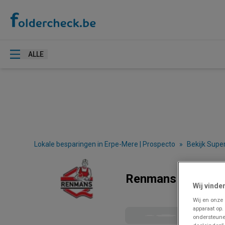
ALLE
Lokale besparingen in Erpe-Mere | Prospecto
»
Bekijk Supe
Renmans Erpe-Mer
Wij vinde
Wij en onze
apparaat op.
ondersteune