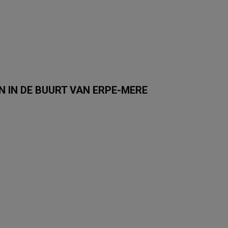
 IN DE BUURT VAN ERPE-MERE
Albert Heijn
Carrefour Market
Trafic
Colruyt
Auchan
SPAR