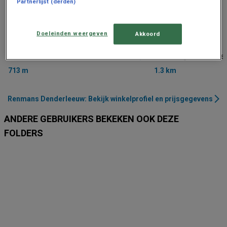
Partnerlijst (derden)
Doeleinden weergeven
Akkoord
Renmans
Renmans
Kasteelstraat 17, Denderleeuw
Steenweg 391, Dende
713 m
1.3 km
Renmans Denderleeuw: Bekijk winkelprofiel en prijsgegevens
ANDERE GEBRUIKERS BEKEKEN OOK DEZE
FOLDERS