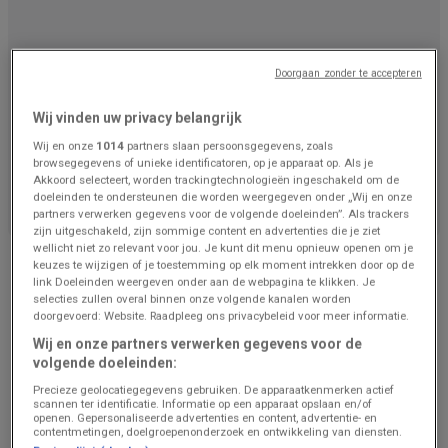
Doorgaan zonder te accepteren
Wij vinden uw privacy belangrijk
Wij en onze
1014
partners slaan persoonsgegevens, zoals
browsegegevens of unieke identificatoren, op je apparaat op. Als je
We staan op het punt om aanbiedingen van Renmans
Akkoord selecteert, worden trackingtechnologieën ingeschakeld om de
te publiceren
doeleinden te ondersteunen die worden weergegeven onder „Wij en onze
partners verwerken gegevens voor de volgende doeleinden”. Als trackers
zijn uitgeschakeld, zijn sommige content en advertenties die je ziet
Advertentie
wellicht niet zo relevant voor jou. Je kunt dit menu opnieuw openen om je
keuzes te wijzigen of je toestemming op elk moment intrekken door op de
link Doeleinden weergeven onder aan de webpagina te klikken. Je
selecties zullen overal binnen onze volgende kanalen worden
doorgevoerd: Website. Raadpleeg ons privacybeleid voor meer informatie.
Wij en onze partners verwerken gegevens voor de
volgende doeleinden:
Precieze geolocatiegegevens gebruiken. De apparaatkenmerken actief
scannen ter identificatie. Informatie op een apparaat opslaan en/of
openen. Gepersonaliseerde advertenties en content, advertentie- en
contentmetingen, doelgroepenonderzoek en ontwikkeling van diensten.