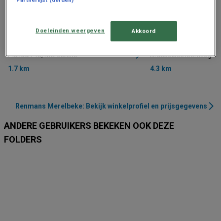
Doeleinden weergeven
Akkoord
Renmans
Renmans
Plataan 45, Merelbeke
Brusselsesteenweg 1,
1.7 km
4.3 km
Renmans Merelbeke: Bekijk winkelprofiel en prijsgegevens
ANDERE GEBRUIKERS BEKEKEN OOK DEZE
FOLDERS