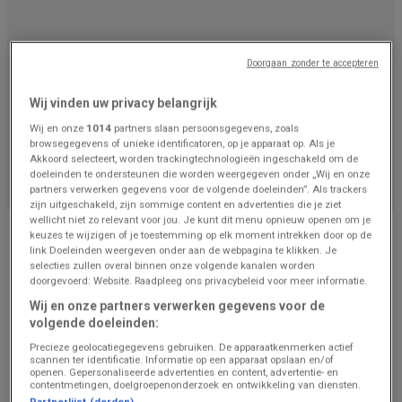
Doorgaan zonder te accepteren
Wij vinden uw privacy belangrijk
Wij en onze
1014
partners slaan persoonsgegevens, zoals
browsegegevens of unieke identificatoren, op je apparaat op. Als je
We staan op het punt om aanbiedingen van Renmans
Akkoord selecteert, worden trackingtechnologieën ingeschakeld om de
te publiceren
doeleinden te ondersteunen die worden weergegeven onder „Wij en onze
partners verwerken gegevens voor de volgende doeleinden”. Als trackers
zijn uitgeschakeld, zijn sommige content en advertenties die je ziet
wellicht niet zo relevant voor jou. Je kunt dit menu opnieuw openen om je
Advertentie
keuzes te wijzigen of je toestemming op elk moment intrekken door op de
link Doeleinden weergeven onder aan de webpagina te klikken. Je
selecties zullen overal binnen onze volgende kanalen worden
doorgevoerd: Website. Raadpleeg ons privacybeleid voor meer informatie.
Wij en onze partners verwerken gegevens voor de
volgende doeleinden:
Precieze geolocatiegegevens gebruiken. De apparaatkenmerken actief
scannen ter identificatie. Informatie op een apparaat opslaan en/of
openen. Gepersonaliseerde advertenties en content, advertentie- en
contentmetingen, doelgroepenonderzoek en ontwikkeling van diensten.
Partnerlijst (derden)