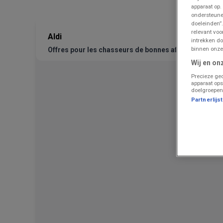
apparaat op.
ondersteune
doeleinden”.
relevant vo
Aldi
intrekken do
binnen onze
Offres pour les chasseurs de bonnes affaires
Wij en on
Precieze geo
apparaat ops
doelgroepen
Partnerlijs