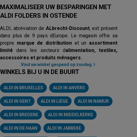
MAXIMALISEER UW BESPARINGEN MET
ALDI FOLDERS IN OSTENDE
ALDI, abréviation de
ALbrecht-Discount
, est présent
dans plus de 9 pays dEurope. Le magasin offre sa
propre
marque de distribution
et un
assortiment
limité
dans les secteurs d
alimentation, textiles,
accessoires et produits ménagers.
Vind uw winkel geopend op zondag
WINKELS BIJ U IN DE BUURT
ALDI IN BRUXELLES
ALDI IN ANVERS
ALDI IN GENT
ALDI IN LIÈGE
ALDI IN NAMUR
ALDI IN BREDENE
ALDI IN MIDDELKERKE
ALDI IN DE HAAN
ALDI IN JABBEKE