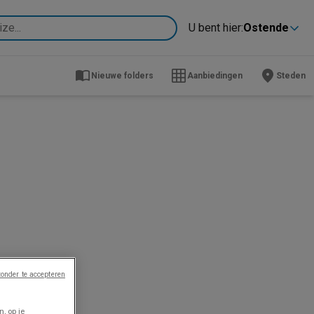
U bent hier:
Ostende
Nieuwe folders
Aanbiedingen
Steden
onder te accepteren
, op je