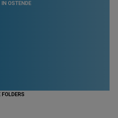
 IN OSTENDE
E FOLDERS