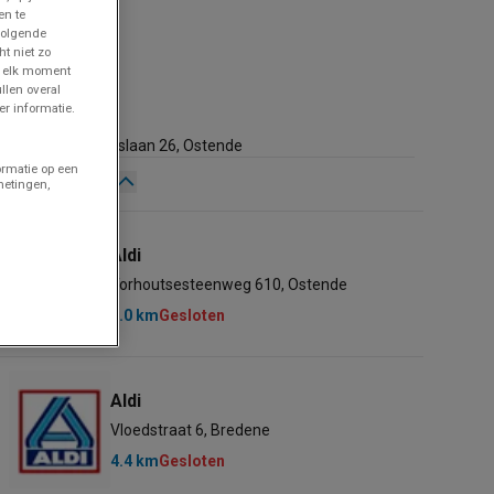
en te
volgende
ht niet zo
p elk moment
llen overal
Aldi
r informatie.
590 m
Alfons Pieterslaan 26, Ostende
ormatie op een
Gesloten
metingen,
Zondag
08:00 - 19:00
Maandag
08:00 - 19:00
Aldi
Dinsdag
08:00 - 19:00
Torhoutsesteenweg 610, Ostende
Woensdag
08:00 - 19:00
3.0 km
Gesloten
Donderdag
08:00 - 19:00
Vrijdag
08:00 - 19:00
Zaterdag
Gesloten
Aldi
Vloedstraat 6, Bredene
4.4 km
Gesloten