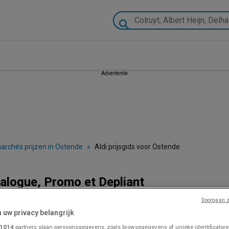
Advertentie
archés prijzen in Ostende
»
Aldi prijsgids voor Ostende
talogue, Promo et Depliant
Doorgaan z
n uw privacy belangrijk
VOLG VOOR PROMOTIES
1014
partners slaan persoonsgegevens, zoals browsegegevens of unieke identificatoren