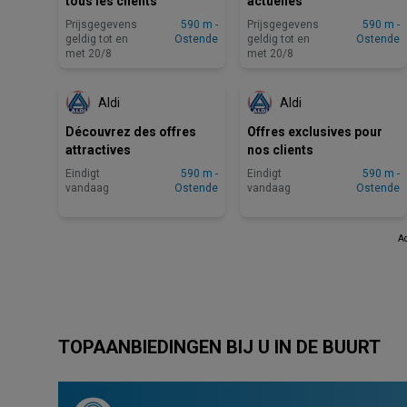
tous les clients
actuelles
Prijsgegevens
590 m -
Prijsgegevens
590 m -
geldig tot en
Ostende
geldig tot en
Ostende
met 20/8
met 20/8
EINDIGT VANDAAG
EINDIGT VANDAAG
Aldi
Aldi
Découvrez des offres
Offres exclusives pour
attractives
nos clients
Eindigt
590 m -
Eindigt
590 m -
vandaag
Ostende
vandaag
Ostende
Ad
TOPAANBIEDINGEN BIJ U IN DE BUURT