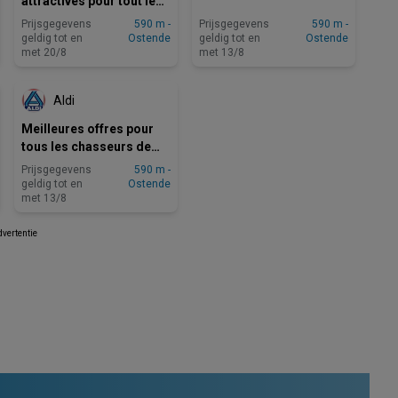
attractives pour tout le
monde
Prijsgegevens
590 m -
Prijsgegevens
590 m -
geldig tot en
Ostende
geldig tot en
Ostende
met 20/8
met 13/8
NOG 5 DAGEN
Aldi
Meilleures offres pour
tous les chasseurs de
bonnes affaires
Prijsgegevens
590 m -
geldig tot en
Ostende
met 13/8
vertentie