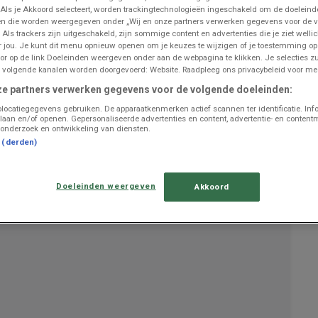
 Als je Akkoord selecteert, worden trackingtechnologieën ingeschakeld om de doeleind
n die worden weergegeven onder „Wij en onze partners verwerken gegevens voor de 
 Als trackers zijn uitgeschakeld, zijn sommige content en advertenties die je ziet wellic
or jou. Je kunt dit menu opnieuw openen om je keuzes te wijzigen of je toestemming o
UITGELICHTE PRODUCTEN
or op de link Doeleinden weergeven onder aan de webpagina te klikken. Je selecties zu
 volgende kanalen worden doorgevoerd: Website. Raadpleeg ons privacybeleid voor mee
€ 3492.00
1+1 GRATUIT
ze partners verwerken gegevens voor de volgende doeleinden:
HALLOUMI G.U.
locatiegegevens gebruiken. De apparaatkenmerken actief scannen ter identificatie. Inf
laan en/of openen. Gepersonaliseerde advertenties en content, advertentie- en content
onderzoek en ontwikkeling van diensten.
ONTDEK
t (derden)
2 x 225 g
Doeleinden weergeven
Akkoord