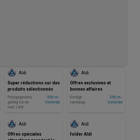
BINNENKORT BESCHIKBAAR
EINDIGT VANDAAG
Aldi
Aldi
Super réductions sur des
Offres exclusives et
produits sélectionnés
bonnes affaires
Prijsgegevens
590 m -
Eindigt
590 m -
geldig tot en
Ostende
vandaag
Ostende
met 14/8
BINNENKORT BESCHIKBAAR
NOG 5 DAGEN
Aldi
Aldi
Offres spéciales
folder Aldi