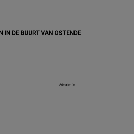
 IN DE BUURT VAN OSTENDE
Albert Heijn
Carrefour Market
Trafic
Colruyt
Auchan
SPAR
Advertentie