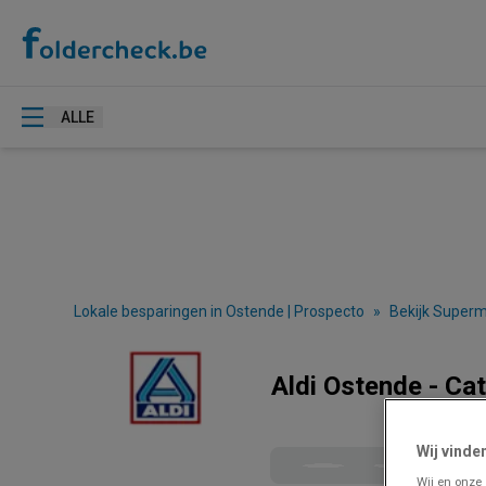
ALLE
Lokale besparingen in Ostende | Prospecto
»
Bekijk Superm
Aldi Ostende - Ca
Wij vinde
Wij en onze