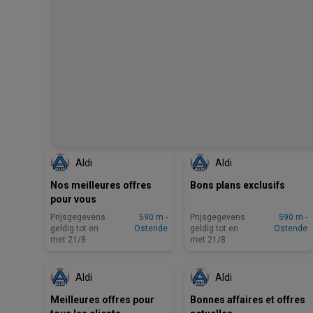
ZOJUIST TOEGEVOEGD
ZOJUIST TOEGEVOEGD
Aldi
Aldi
Nos meilleures offres
Bons plans exclusifs
pour vous
Prijsgegevens
590 m -
Prijsgegevens
590 m -
geldig tot en
Ostende
geldig tot en
Ostende
met 21/8
met 21/8
BINNENKORT BESCHIKBAAR
BINNENKORT BESCHIKBAAR
Aldi
Aldi
Meilleures offres pour
Bonnes affaires et offres