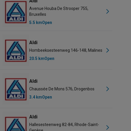
Aldi
Avenue Houba De Strooper 755,
Bruxelles
5.5 km
Open
Aldi
Hombeeksesteenweg 146-148, Malines
20.5 km
Open
Aldi
AD Delhaize
Jumbo
Renmans
Picard
Proxy Delhaize
Carrefour
Chaussée De Mons 576, Drogenbos
3.4 km
Open
Aldi
Hallesesteenweg 82-84, Rhode-Saint-
Genèse