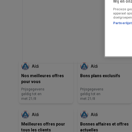
Wij en on
Precieze geo
apparaat ops
doelgroepen
Partnerlijs
ZOJUIST TOEGEVOEGD
ZOJUIST TOEGEVOEGD
Aldi
Aldi
Nos meilleures offres
Bons plans exclusifs
pour vous
Prijsgegevens
Prijsgegevens
geldig tot en
geldig tot en
met 21/8
met 21/8
BINNENKORT BESCHIKBAAR
BINNENKORT BESCHIKBAAR
Aldi
Aldi
Meilleures offres pour
Bonnes affaires et offres
tous les clients
actuelles