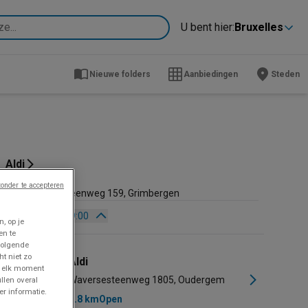
U bent hier:
Bruxelles
Nieuwe folders
Aanbiedingen
Steden
Aldi
9.1 km
onder te accepteren
Vilvoordsesteenweg 159, Grimbergen
Open
Tot 19:00
, op je
en te
Zondag
08:00 - 19:00
volgende
Maandag
08:00 - 19:00
ht niet zo
Aldi
p elk moment
Dinsdag
08:00 - 19:00
Waversesteenweg 1805, Oudergem
llen overal
r informatie.
Woensdag
08:00 - 19:00
6.8 km
Open