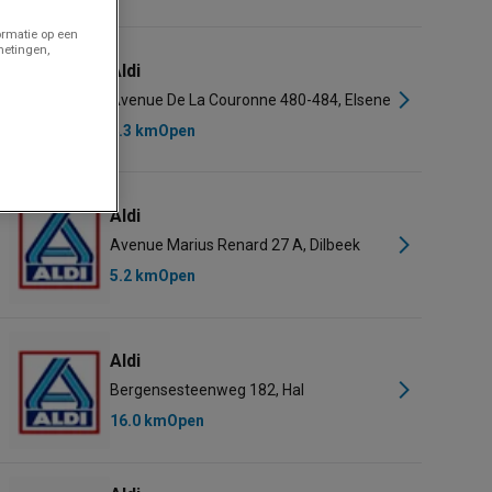
Donderdag
08:00 - 19:00
ormatie op een
Vrijdag
08:00 - 19:00
metingen,
Zaterdag
Gesloten
Aldi
Avenue De La Couronne 480-484, Elsene
4.3 km
Open
Aldi
Avenue Marius Renard 27 A, Dilbeek
5.2 km
Open
Aldi
Bergensesteenweg 182, Hal
16.0 km
Open