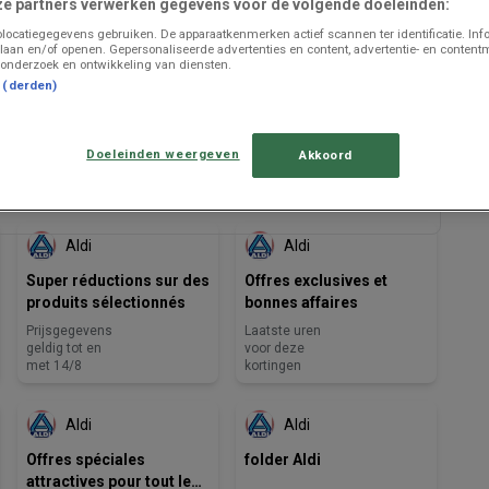
ze partners verwerken gegevens voor de volgende doeleinden:
locatiegegevens gebruiken. De apparaatkenmerken actief scannen ter identificatie. Inf
laan en/of openen. Gepersonaliseerde advertenties en content, advertentie- en content
onderzoek en ontwikkeling van diensten.
t (derden)
Doeleinden weergeven
Akkoord
LAATSTE UREN VOOR DEZE
BINNENKORT BESCHIKBAAR
KORTINGEN
Aldi
Aldi
Super réductions sur des
Offres exclusives et
produits sélectionnés
bonnes affaires
Prijsgegevens
Laatste uren
geldig tot en
voor deze
met 14/8
kortingen
BINNENKORT BESCHIKBAAR
Aldi
Aldi
Offres spéciales
folder Aldi
attractives pour tout le