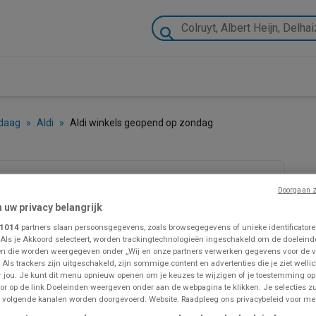
ndaag
»
Aldi
»
Aldi winkels geopend op zondag
Doorgaan z
n uw privacy belangrijk
1014
partners slaan persoonsgegevens, zoals browsegegevens of unieke identificatoren
 Als je Akkoord selecteert, worden trackingtechnologieën ingeschakeld om de doeleind
n die worden weergegeven onder „Wij en onze partners verwerken gegevens voor de 
 Als trackers zijn uitgeschakeld, zijn sommige content en advertenties die je ziet wellic
or jou. Je kunt dit menu opnieuw openen om je keuzes te wijzigen of je toestemming o
or op de link Doeleinden weergeven onder aan de webpagina te klikken. Je selecties zu
 volgende kanalen worden doorgevoerd: Website. Raadpleeg ons privacybeleid voor mee