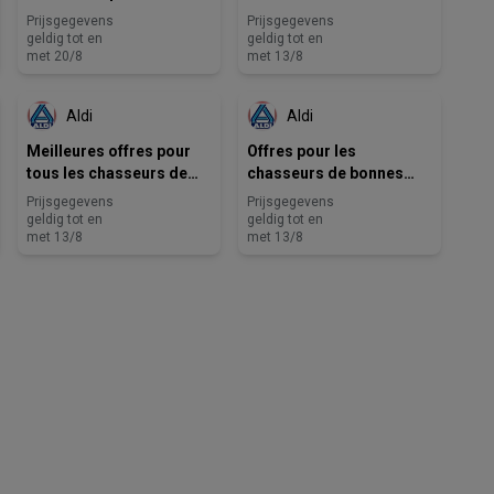
monde
Prijsgegevens
Prijsgegevens
geldig tot en
geldig tot en
met 20/8
met 13/8
Aldi
Aldi
Meilleures offres pour
Offres pour les
tous les chasseurs de
chasseurs de bonnes
bonnes affaires
affaires
Prijsgegevens
Prijsgegevens
geldig tot en
geldig tot en
met 13/8
met 13/8
Albert Heijn
Carrefour Market
Trafic
Colruyt
Auchan
SPAR