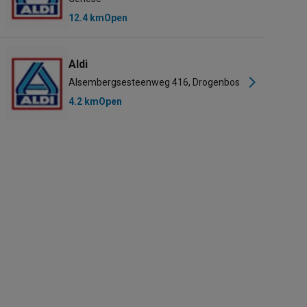
12.4 km
Open
Aldi
Alsembergsesteenweg 416, Drogenbos
4.2 km
Open