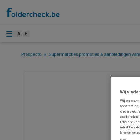
ALLE
Prospecto
»
Supermarchés promoties & aanbiedingen va
Wij vinde
Wij en onze
apparaat op.
ondersteune
doeleinden”.
relevant vo
intrekken do
binnen onze