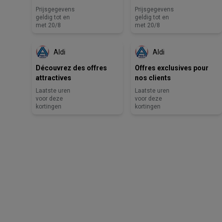
Prijsgegevens
Prijsgegevens
geldig tot en
geldig tot en
LAATSTE UREN VOOR DEZE
LAATSTE UREN VOOR DEZE
met 20/8
met 20/8
KORTINGEN
KORTINGEN
Aldi
Aldi
Découvrez des offres
Offres exclusives pour
attractives
nos clients
Laatste uren
Laatste uren
voor deze
voor deze
kortingen
kortingen
Lidl
Delhaize
Intermarché
Aldi
Carrefour