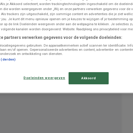
 Als je Akkoord selecteert, worden trackingtechnologieën ingeschakeld om de doeleind
n die worden weergegeven onder „Wij en onze partners verwerken gegevens voor de 
 Als trackers zijn uitgeschakeld, zijn sommige content en advertenties die je ziet wellic
or jou. Je kunt dit menu opnieuw openen om je keuzes te wijzigen of je toestemming o
UITGELICHTE PRODUCTEN
or op de link Doeleinden weergeven onder aan de webpagina te klikken. Je selecties zu
 volgende kanalen worden doorgevoerd: Website. Raadpleeg ons privacybeleid voor mee
€ 6393.00
2+1 GRATIS
ze partners verwerken gegevens voor de volgende doeleinden:
De - Douchegel
locatiegegevens gebruiken. De apparaatkenmerken actief scannen ter identificatie. Inf
laan en/of openen. Gepersonaliseerde advertenties en content, advertentie- en content
onderzoek en ontwikkeling van diensten.
ONTDEK
t (derden)
3 st. verschillende varianten
Doeleinden weergeven
Akkoord