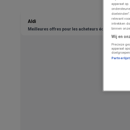
apparaat op.
ondersteune
doeleinden”.
relevant vo
Aldi
intrekken do
binnen onze
Meilleures offres pour les acheteurs économes
Wij en on
Precieze geo
apparaat ops
doelgroepen
Partnerlijs