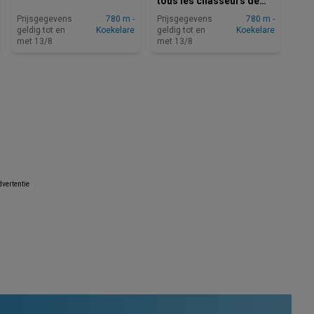
tous les chasseurs de
bonnes affaires
Prijsgegevens
780 m -
Prijsgegevens
780 m -
geldig tot en
Koekelare
geldig tot en
Koekelare
met 13/8
met 13/8
vertentie