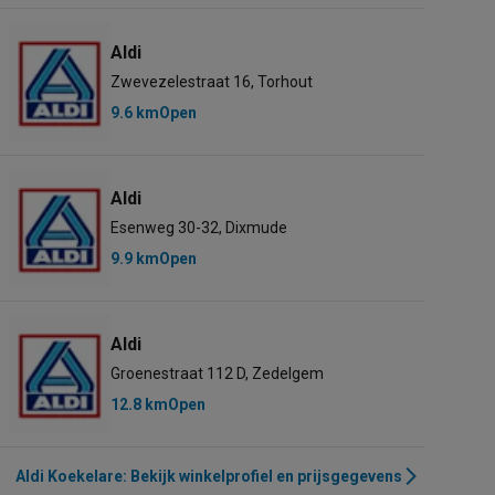
Aldi
Zwevezelestraat 16, Torhout
9.6 km
Open
Aldi
Esenweg 30-32, Dixmude
9.9 km
Open
Aldi
Groenestraat 112 D, Zedelgem
12.8 km
Open
Aldi Koekelare: Bekijk winkelprofiel en prijsgegevens