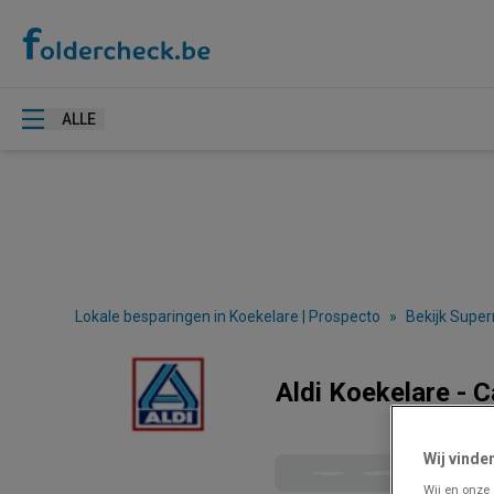
ALLE
Lokale besparingen in Koekelare | Prospecto
»
Bekijk Super
Aldi Koekelare - 
Wij vinde
Wij en onze