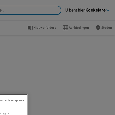
U bent hier:
Koekelare
Nieuwe folders
Aanbiedingen
Steden
onder te accepteren
, op je