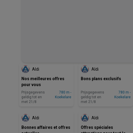
ZOJUIST TOEGEVOEGD
ZOJUIST TOEGEVOEGD
Aldi
Aldi
Nos meilleures offres
Bons plans exclusifs
pour vous
Prijsgegevens
780 m -
Prijsgegevens
780 m -
geldig tot en
Koekelare
geldig tot en
Koekelare
met 21/8
met 21/8
BINNENKORT BESCHIKBAAR
BINNENKORT BESCHIKBAAR
Aldi
Aldi
Bonnes affaires et offres
Offres spéciales