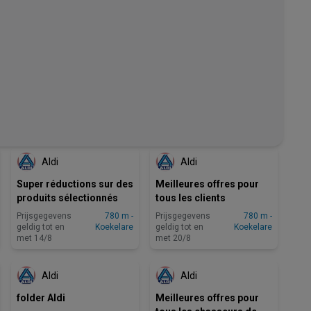
BINNENKORT BESCHIKBAAR
BINNENKORT BESCHIKBAAR
Aldi
Aldi
Super réductions sur des
Meilleures offres pour
produits sélectionnés
tous les clients
Prijsgegevens
780 m -
Prijsgegevens
780 m -
geldig tot en
Koekelare
geldig tot en
Koekelare
met 14/8
met 20/8
NOG 4 DAGEN
NOG 4 DAGEN
Aldi
Aldi
folder Aldi
Meilleures offres pour