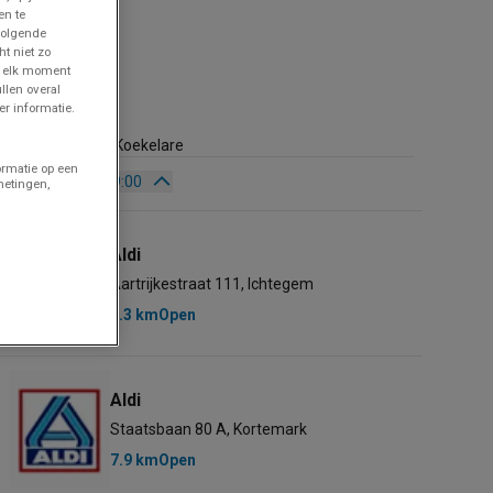
en te
volgende
ht niet zo
p elk moment
llen overal
Aldi
r informatie.
780 m
Ringlaan 84, Koekelare
ormatie op een
Open
Tot 19:00
metingen,
Zondag
08:00 - 19:00
Maandag
08:00 - 19:00
Aldi
Dinsdag
08:00 - 19:00
Aartrijkestraat 111, Ichtegem
Woensdag
08:00 - 19:00
5.3 km
Open
Donderdag
08:00 - 19:00
Vrijdag
08:00 - 19:00
Zaterdag
Gesloten
Aldi
Staatsbaan 80 A, Kortemark
7.9 km
Open