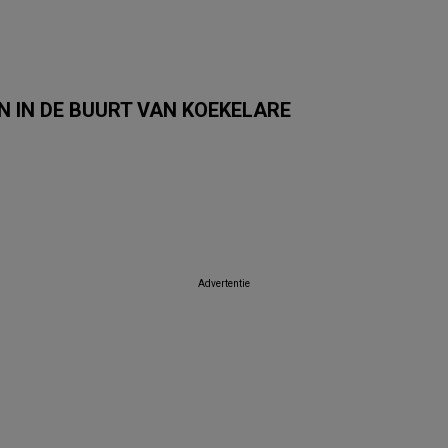
 IN DE BUURT VAN KOEKELARE
Albert Heijn
Carrefour Market
Trafic
Colruyt
Auchan
SPAR
Advertentie