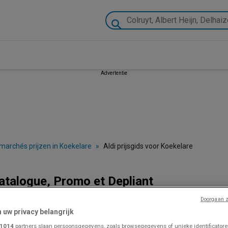
Advertentie
marchés prijzen in Koekelare
»
Aldi prijsgids voor Koekelare
Catalogue, Promo et Depliant
Doorgaan z
n uw privacy belangrijk
VOLG VOOR PROMOTIES
1014
partners slaan persoonsgegevens, zoals browsegegevens of unieke identificatoren