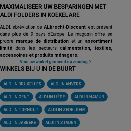
MAXIMALISEER UW BESPARINGEN MET
ALDI FOLDERS IN KOEKELARE
ALDI, abréviation de
ALbrecht-Discount
, est présent
dans plus de 9 pays dEurope. Le magasin offre sa
propre
marque de distribution
et un
assortiment
limité
dans les secteurs d
alimentation, textiles,
accessoires et produits ménagers.
Vind uw winkel geopend op zondag
WINKELS BIJ U IN DE BUURT
ALDI IN BRUXELLES
ALDI IN ANVERS
ALDI IN GENT
ALDI IN LIÈGE
ALDI IN NAMUR
ALDI IN TORHOUT
ALDI IN ZEDELGEM
ALDI IN JABBEKE
ALDI IN STADEN