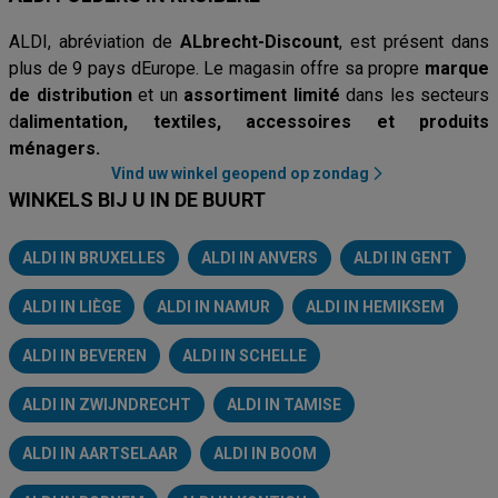
ALDI, abréviation de
ALbrecht-Discount
, est présent dans
plus de 9 pays dEurope. Le magasin offre sa propre
marque
de distribution
et un
assortiment limité
dans les secteurs
d
alimentation, textiles, accessoires et produits
ménagers.
Vind uw winkel geopend op zondag
WINKELS BIJ U IN DE BUURT
ALDI IN BRUXELLES
ALDI IN ANVERS
ALDI IN GENT
ALDI IN LIÈGE
ALDI IN NAMUR
ALDI IN HEMIKSEM
ALDI IN BEVEREN
ALDI IN SCHELLE
ALDI IN ZWIJNDRECHT
ALDI IN TAMISE
ALDI IN AARTSELAAR
ALDI IN BOOM