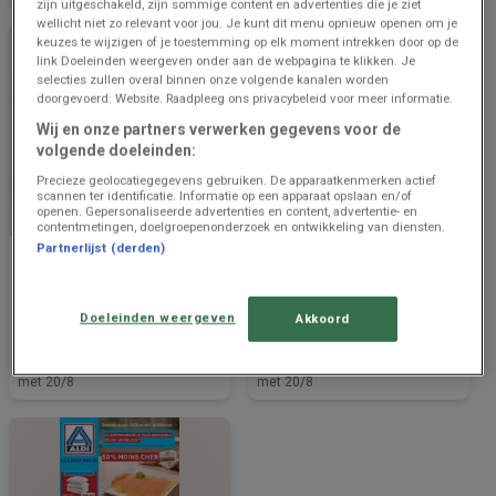
zijn uitgeschakeld, zijn sommige content en advertenties die je ziet
wellicht niet zo relevant voor jou. Je kunt dit menu opnieuw openen om je
keuzes te wijzigen of je toestemming op elk moment intrekken door op de
link Doeleinden weergeven onder aan de webpagina te klikken. Je
selecties zullen overal binnen onze volgende kanalen worden
doorgevoerd: Website. Raadpleeg ons privacybeleid voor meer informatie.
Wij en onze partners verwerken gegevens voor de
volgende doeleinden:
Precieze geolocatiegegevens gebruiken. De apparaatkenmerken actief
scannen ter identificatie. Informatie op een apparaat opslaan en/of
openen. Gepersonaliseerde advertenties en content, advertentie- en
BINNENKORT BESCHIKBAAR
BINNENKORT BESCHIKBAAR
contentmetingen, doelgroepenonderzoek en ontwikkeling van diensten.
Partnerlijst (derden)
Aldi
Aldi
Meilleures offres pour tous
Bonnes affaires et offres
les clients
actuelles
Doeleinden weergeven
Akkoord
Prijsgegevens
1.2 km -
Prijsgegevens
1.2 km -
geldig tot en
Kruibeke
geldig tot en
Kruibeke
met 20/8
met 20/8