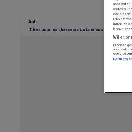
apparaat op.
ondersteune
doeleinden”.
relevant vo
Aldi
intrekken do
binnen onze
Offres pour les chasseurs de bonnes affaires
Wij en on
Precieze geo
apparaat ops
doelgroepen
Partnerlijs