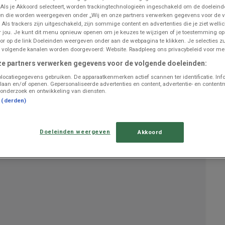
 Als je Akkoord selecteert, worden trackingtechnologieën ingeschakeld om de doeleind
n die worden weergegeven onder „Wij en onze partners verwerken gegevens voor de 
 Als trackers zijn uitgeschakeld, zijn sommige content en advertenties die je ziet wellic
or jou. Je kunt dit menu opnieuw openen om je keuzes te wijzigen of je toestemming o
UITGELICHTE PRODUCTEN
or op de link Doeleinden weergeven onder aan de webpagina te klikken. Je selecties zu
 volgende kanalen worden doorgevoerd: Website. Raadpleeg ons privacybeleid voor mee
€ 3492.00
1+1 GRATUIT
ze partners verwerken gegevens voor de volgende doeleinden:
HALLOUMI G.U.
locatiegegevens gebruiken. De apparaatkenmerken actief scannen ter identificatie. Inf
laan en/of openen. Gepersonaliseerde advertenties en content, advertentie- en content
onderzoek en ontwikkeling van diensten.
ONTDEK
t (derden)
2 x 225 g
Doeleinden weergeven
Akkoord