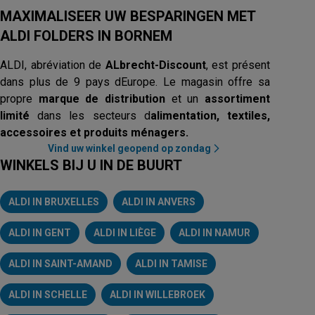
MAXIMALISEER UW BESPARINGEN MET
ALDI FOLDERS IN BORNEM
ALDI, abréviation de
ALbrecht-Discount
, est présent
dans plus de 9 pays dEurope. Le magasin offre sa
propre
marque de distribution
et un
assortiment
limité
dans les secteurs d
alimentation, textiles,
accessoires et produits ménagers.
Vind uw winkel geopend op zondag
WINKELS BIJ U IN DE BUURT
ALDI IN BRUXELLES
ALDI IN ANVERS
ALDI IN GENT
ALDI IN LIÈGE
ALDI IN NAMUR
ALDI IN SAINT-AMAND
ALDI IN TAMISE
ALDI IN SCHELLE
ALDI IN WILLEBROEK