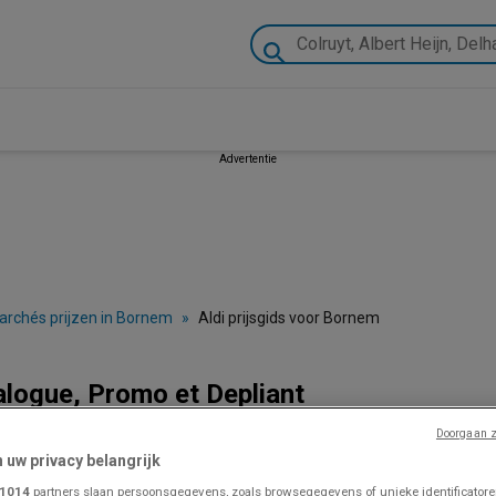
Advertentie
archés prijzen in Bornem
»
Aldi prijsgids voor Bornem
alogue, Promo et Depliant
Doorgaan z
n uw privacy belangrijk
VOLG VOOR PROMOTIES
1014
partners slaan persoonsgegevens, zoals browsegegevens of unieke identificatoren