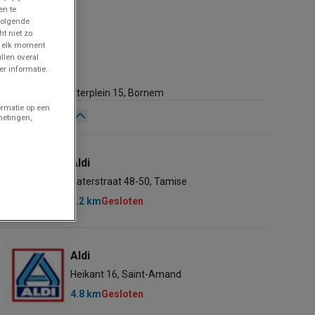
en te
volgende
ht niet zo
p elk moment
llen overal
Aldi
r informatie.
389 m
Dokter de putterplein 15, Bornem
ormatie op een
Gesloten
metingen,
Zondag
08:00 - 19:00
Maandag
08:00 - 19:00
Aldi
Dinsdag
08:00 - 19:00
Paterstraat 48-50, Tamise
Woensdag
08:00 - 19:00
3.2 km
Gesloten
Donderdag
08:00 - 19:00
Vrijdag
08:00 - 19:00
Zaterdag
Gesloten
Aldi
Heikant 16, Saint-Amand
4.8 km
Gesloten