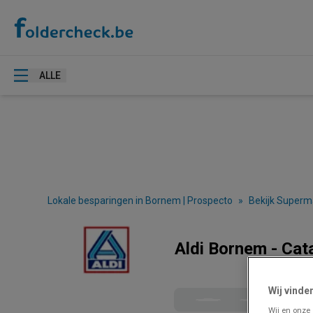
ALLE
Lokale besparingen in Bornem | Prospecto
»
Bekijk Superm
Aldi Bornem - Cat
Wij vinde
Wij en onze