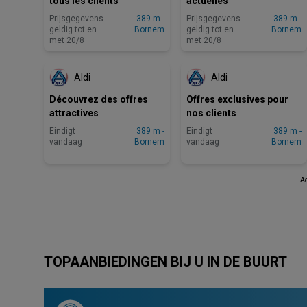
tous les clients
actuelles
Prijsgegevens
389 m -
Prijsgegevens
389 m -
geldig tot en
Bornem
geldig tot en
Bornem
met 20/8
met 20/8
EINDIGT VANDAAG
EINDIGT VANDAAG
Aldi
Aldi
Découvrez des offres
Offres exclusives pour
attractives
nos clients
Eindigt
389 m -
Eindigt
389 m -
vandaag
Bornem
vandaag
Bornem
Ad
TOPAANBIEDINGEN BIJ U IN DE BUURT