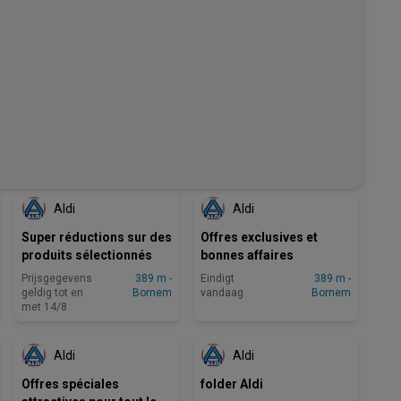
BINNENKORT BESCHIKBAAR
EINDIGT VANDAAG
Aldi
Aldi
Super réductions sur des
Offres exclusives et
produits sélectionnés
bonnes affaires
Prijsgegevens
389 m -
Eindigt
389 m -
geldig tot en
Bornem
vandaag
Bornem
met 14/8
BINNENKORT BESCHIKBAAR
NOG 5 DAGEN
Aldi
Aldi
Offres spéciales
folder Aldi