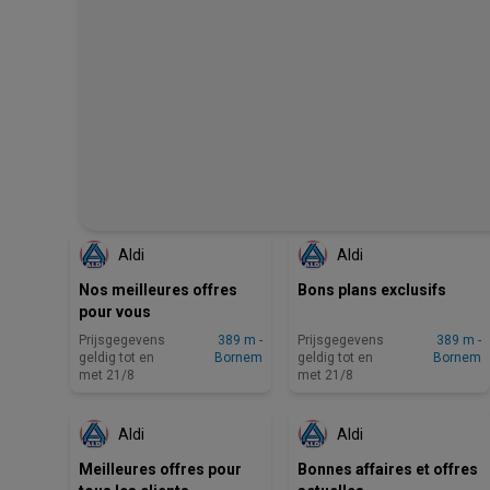
ZOJUIST TOEGEVOEGD
ZOJUIST TOEGEVOEGD
Aldi
Aldi
Nos meilleures offres
Bons plans exclusifs
pour vous
Prijsgegevens
389 m -
Prijsgegevens
389 m -
geldig tot en
Bornem
geldig tot en
Bornem
met 21/8
met 21/8
BINNENKORT BESCHIKBAAR
BINNENKORT BESCHIKBAAR
Aldi
Aldi
Meilleures offres pour
Bonnes affaires et offres