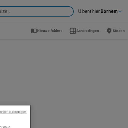
U bent hier:
Bornem
Nieuwe folders
Aanbiedingen
Steden
onder te accepteren
, op je