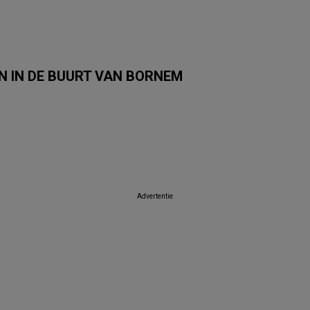
 IN DE BUURT VAN BORNEM
Albert Heijn
Carrefour Market
Trafic
Colruyt
Auchan
SPAR
Advertentie