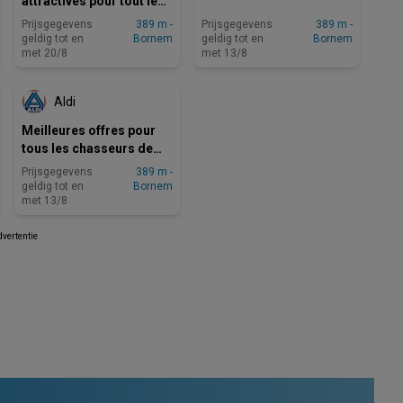
attractives pour tout le
monde
Prijsgegevens
389 m -
Prijsgegevens
389 m -
geldig tot en
Bornem
geldig tot en
Bornem
met 20/8
met 13/8
NOG 5 DAGEN
Aldi
Meilleures offres pour
tous les chasseurs de
bonnes affaires
Prijsgegevens
389 m -
geldig tot en
Bornem
met 13/8
vertentie