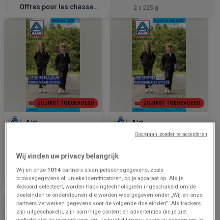
Offres pour les chasseurs de bonnes affaires
2 x 225 g
ZOJUIST TOEGEVOEGD
ZOJUIST TOEGEVOEGD
Aldi
Aldi
Doorgaan zonder te accepteren
Nos meilleures offres pour
Bons plans exclusifs
vous
Wij vinden uw privacy belangrijk
Prijsgegevens
487 m - Riemst
Prijsgegevens
487 m - Riemst
geldig tot en
geldig tot en
Wij en onze
1014
partners slaan persoonsgegevens, zoals
met 21/8
met 21/8
browsegegevens of unieke identificatoren, op je apparaat op. Als je
Akkoord selecteert, worden trackingtechnologieën ingeschakeld om de
doeleinden te ondersteunen die worden weergegeven onder „Wij en onze
partners verwerken gegevens voor de volgende doeleinden”. Als trackers
zijn uitgeschakeld, zijn sommige content en advertenties die je ziet
wellicht niet zo relevant voor jou. Je kunt dit menu opnieuw openen om je