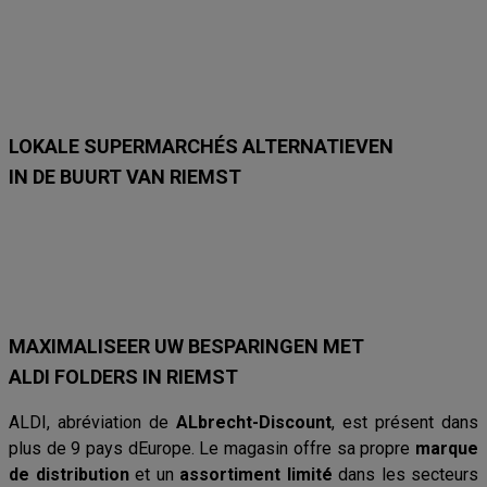
m
m
m
m
m
m
e
e
e
e
e
e
t
t
t
t
t
t
1
1
2
7
2
1
6
8
3
/
3
2
/
/
/
9
/
/
8
8
8
8
8
LOKALE SUPERMARCHÉS ALTERNATIEVEN
IN DE BUURT VAN RIEMST
Lidl
Delhaize
Intermarché
Aldi
Carrefour
Albert Heijn
Car
MAXIMALISEER UW BESPARINGEN MET
ALDI FOLDERS IN RIEMST
ALDI, abréviation de
ALbrecht-Discount
, est présent dans
plus de 9 pays dEurope. Le magasin offre sa propre
marque
de distribution
et un
assortiment limité
dans les secteurs