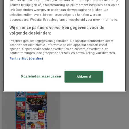
keuzes te wijzigen of je toestemming op elk moment intrekken door op de
link Doeleinden weergeven onder aan de webpagina te klikken. Je
selecties zullen overal binnen onze volgende kanalen worden
doorgevoerd: Website. Raadpleeg ons privacybeleid voor meer informatie.
Wij en onze partners verwerken gegevens voor de
volgende doeleinden:
BINNENKORT BESCHIKBAAR
BINNENKORT BESCHIKBAAR
Precieze geolocatiegegevens gebruiken. De apparaatkenmerken actief
scannen ter identificatie. Informatie op een apparaat opslaan en/of
Aldi
Aldi
openen. Gepersonaliseerde advertenties en content, advertentie- en
contentmetingen, doelgroepenonderzoek en ontwikkeling van diensten.
Super réductions sur des
Meilleures offres pour tous
Partnerlijst (derden)
produits sélectionnés
les clients
Prijsgegevens
487 m - Riemst
Prijsgegevens
487 m - Riemst
geldig tot en
geldig tot en
Doeleinden weergeven
Akkoord
met 14/8
met 20/8