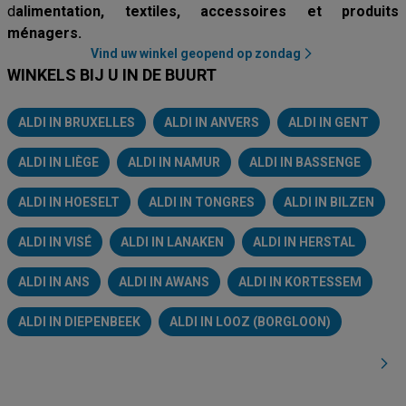
d
alimentation, textiles, accessoires et produits
ménagers.
Vind uw winkel geopend op zondag
WINKELS BIJ U IN DE BUURT
ALDI IN BRUXELLES
ALDI IN ANVERS
ALDI IN GENT
ALDI IN LIÈGE
ALDI IN NAMUR
ALDI IN BASSENGE
ALDI IN HOESELT
ALDI IN TONGRES
ALDI IN BILZEN
ALDI IN VISÉ
ALDI IN LANAKEN
ALDI IN HERSTAL
ALDI IN ANS
ALDI IN AWANS
ALDI IN KORTESSEM
ALDI IN DIEPENBEEK
ALDI IN LOOZ (BORGLOON)