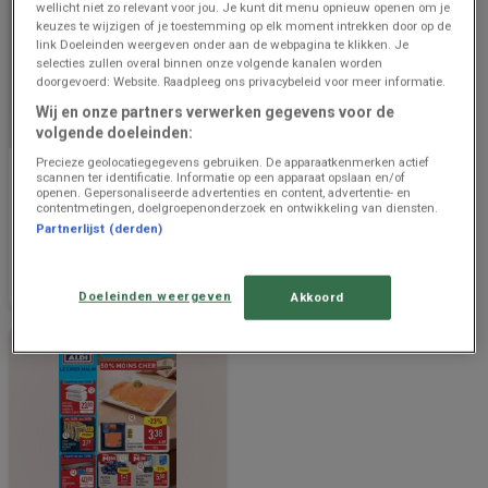
wellicht niet zo relevant voor jou. Je kunt dit menu opnieuw openen om je
keuzes te wijzigen of je toestemming op elk moment intrekken door op de
link Doeleinden weergeven onder aan de webpagina te klikken. Je
selecties zullen overal binnen onze volgende kanalen worden
doorgevoerd: Website. Raadpleeg ons privacybeleid voor meer informatie.
Wij en onze partners verwerken gegevens voor de
BINNENKORT BESCHIKBAAR
EINDIGT VANDAAG
volgende doeleinden:
Precieze geolocatiegegevens gebruiken. De apparaatkenmerken actief
Aldi
Aldi
scannen ter identificatie. Informatie op een apparaat opslaan en/of
openen. Gepersonaliseerde advertenties en content, advertentie- en
Super réductions sur des
Offres exclusives et bonnes
contentmetingen, doelgroepenonderzoek en ontwikkeling van diensten.
produits sélectionnés
affaires
Partnerlijst (derden)
Prijsgegevens
2.6 km - Laakdal
Eindigt vandaag
2.6 km - Laakdal
geldig tot en
met 14/8
Doeleinden weergeven
Akkoord