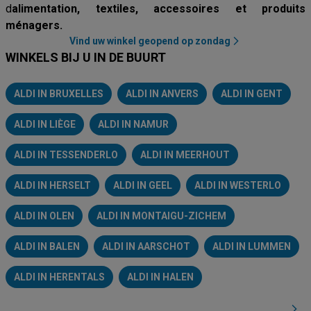
d
alimentation, textiles, accessoires et produits
ménagers.
Vind uw winkel geopend op zondag
WINKELS BIJ U IN DE BUURT
ALDI IN BRUXELLES
ALDI IN ANVERS
ALDI IN GENT
ALDI IN LIÈGE
ALDI IN NAMUR
ALDI IN TESSENDERLO
ALDI IN MEERHOUT
ALDI IN HERSELT
ALDI IN GEEL
ALDI IN WESTERLO
ALDI IN OLEN
ALDI IN MONTAIGU-ZICHEM
ALDI IN BALEN
ALDI IN AARSCHOT
ALDI IN LUMMEN
ALDI IN HERENTALS
ALDI IN HALEN