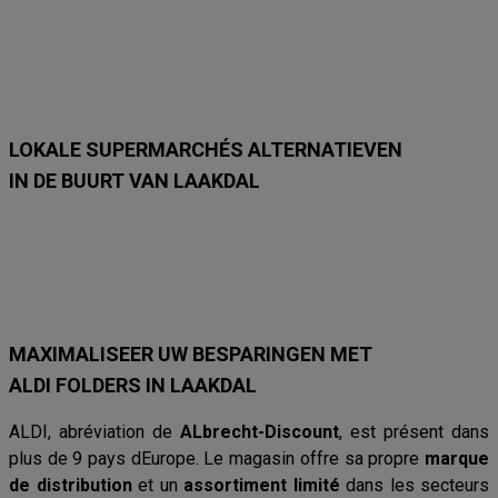
m
m
m
m
m
m
e
e
e
e
e
e
t
t
t
t
t
t
1
1
2
7
2
1
6
8
3
/
3
2
/
/
/
9
/
/
8
8
8
8
8
LOKALE SUPERMARCHÉS ALTERNATIEVEN
IN DE BUURT VAN LAAKDAL
Lidl
Delhaize
Intermarché
Aldi
Carrefour
Albert Heijn
Car
MAXIMALISEER UW BESPARINGEN MET
ALDI FOLDERS IN LAAKDAL
ALDI, abréviation de
ALbrecht-Discount
, est présent dans
plus de 9 pays dEurope. Le magasin offre sa propre
marque
de distribution
et un
assortiment limité
dans les secteurs