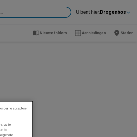
U bent hier:
Drogenbos
Nieuwe folders
Aanbiedingen
Steden
onder te accepteren
, op je
en te
volgende