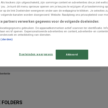
 Als trackers zijn uitgeschakeld, zijn sommige content en advertenties die je ziet wellic
or jou. Je kunt dit menu opnieuw openen om je keuzes te wijzigen of je toestemming o
or op de link Doeleinden weergeven onder aan de webpagina te klikken. Je selecties zu
 volgende kanalen worden doorgevoerd: Website. Raadpleeg ons privacybeleid voor mee
ze partners verwerken gegevens voor de volgende doeleinden:
locatiegegevens gebruiken. De apparaatkenmerken actief scannen ter identificatie. Inf
laan en/of openen. Gepersonaliseerde advertenties en content, advertentie- en content
onderzoek en ontwikkeling van diensten.
t (derden)
Doeleinden weergeven
Akkoord
iedingen van Renmans te publiceren
vertentie
E FOLDERS