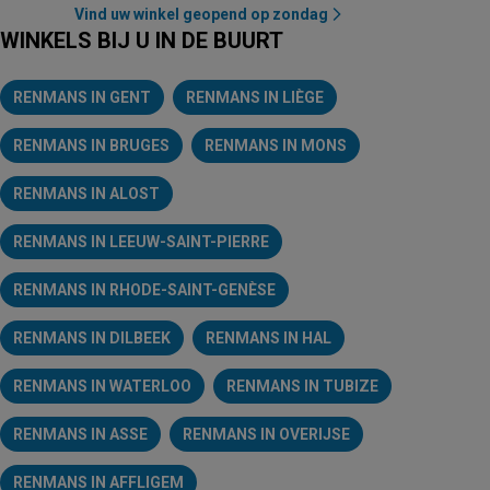
Vind uw winkel geopend op zondag
WINKELS BIJ U IN DE BUURT
RENMANS IN GENT
RENMANS IN LIÈGE
RENMANS IN BRUGES
RENMANS IN MONS
RENMANS IN ALOST
RENMANS IN LEEUW-SAINT-PIERRE
AD Delhaize
Jumbo
Renmans
Picard
Proxy Delhaize
Nespres
RENMANS IN RHODE-SAINT-GENÈSE
RENMANS IN DILBEEK
RENMANS IN HAL
RENMANS IN WATERLOO
RENMANS IN TUBIZE
RENMANS IN ASSE
RENMANS IN OVERIJSE
RENMANS IN AFFLIGEM