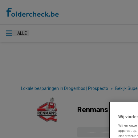
ALLE
Lokale besparingen in Drogenbos | Prospecto
»
Bekijk Supe
Renmans Drogenbo
Wij vinde
Wij en onze
apparaat op.
ondersteune