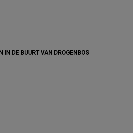
 IN DE BUURT VAN DROGENBOS
Albert Heijn
Carrefour Market
Trafic
Colruyt
Auchan
SPAR