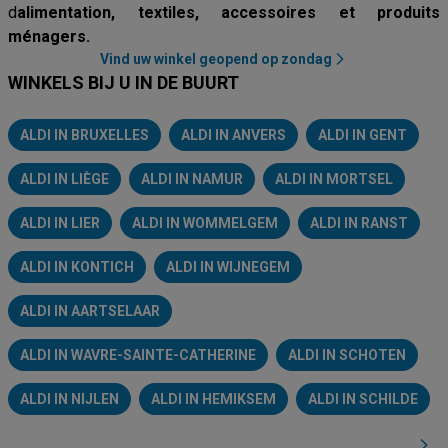
d
alimentation, textiles, accessoires et produits
ménagers.
Vind uw winkel geopend op zondag
WINKELS BIJ U IN DE BUURT
ALDI IN BRUXELLES
ALDI IN ANVERS
ALDI IN GENT
ALDI IN LIÈGE
ALDI IN NAMUR
ALDI IN MORTSEL
ALDI IN LIER
ALDI IN WOMMELGEM
ALDI IN RANST
ALDI IN KONTICH
ALDI IN WIJNEGEM
ALDI IN AARTSELAAR
ALDI IN WAVRE-SAINTE-CATHERINE
ALDI IN SCHOTEN
ALDI IN NIJLEN
ALDI IN HEMIKSEM
ALDI IN SCHILDE