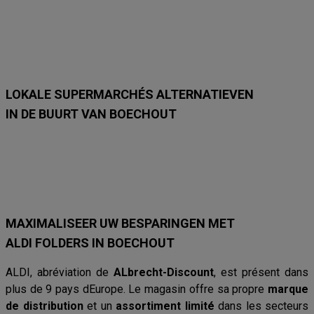
m
m
m
m
m
m
e
e
e
e
e
e
t
t
t
t
t
t
2
7
2
1
1
1
3
/
3
2
2
5
/
9
/
/
/
/
8
8
8
8
9
LOKALE SUPERMARCHÉS ALTERNATIEVEN
IN DE BUURT VAN BOECHOUT
Lidl
Delhaize
Intermarché
Aldi
Carrefour
Albert Heijn
Car
MAXIMALISEER UW BESPARINGEN MET
ALDI FOLDERS IN BOECHOUT
ALDI, abréviation de
ALbrecht-Discount
, est présent dans
plus de 9 pays dEurope. Le magasin offre sa propre
marque
de distribution
et un
assortiment limité
dans les secteurs