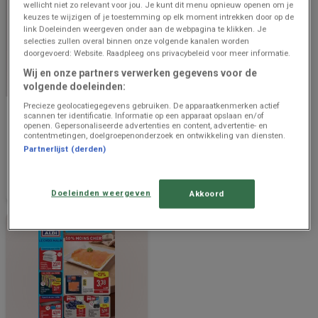
wellicht niet zo relevant voor jou. Je kunt dit menu opnieuw openen om je
keuzes te wijzigen of je toestemming op elk moment intrekken door op de
link Doeleinden weergeven onder aan de webpagina te klikken. Je
selecties zullen overal binnen onze volgende kanalen worden
doorgevoerd: Website. Raadpleeg ons privacybeleid voor meer informatie.
Wij en onze partners verwerken gegevens voor de
BINNENKORT BESCHIKBAAR
EINDIGT VANDAAG
volgende doeleinden:
Precieze geolocatiegegevens gebruiken. De apparaatkenmerken actief
Aldi
Aldi
scannen ter identificatie. Informatie op een apparaat opslaan en/of
openen. Gepersonaliseerde advertenties en content, advertentie- en
Super réductions sur des
Offres exclusives et bonnes
contentmetingen, doelgroepenonderzoek en ontwikkeling van diensten.
produits sélectionnés
affaires
Partnerlijst (derden)
Prijsgegevens
643 m -
Eindigt vandaag
643 m -
geldig tot en
Boechout
Boechout
met 14/8
Doeleinden weergeven
Akkoord