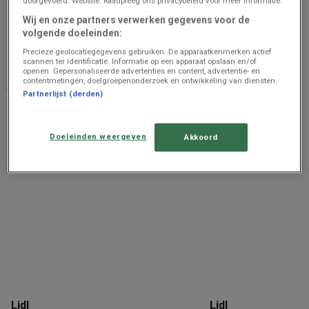
doorgevoerd: Website. Raadpleeg ons privacybeleid voor meer informatie.
Lidl
Lidl
Wij en onze partners verwerken gegevens voor de
1008 - 1408
2023 - 2024
volgende doeleinden:
Precieze geolocatiegegevens gebruiken. De apparaatkenmerken actief
Prijsgegevens
9.3 km - Ypres
Prijsgegevens
9.3 km - Ypres
scannen ter identificatie. Informatie op een apparaat opslaan en/of
geldig tot en
geldig tot en
openen. Gepersonaliseerde advertenties en content, advertentie- en
met 14/8
met 7/5
contentmetingen, doelgroepenonderzoek en ontwikkeling van diensten.
Partnerlijst (derden)
Advertentie
Doeleinden weergeven
Akkoord
Lidl
Lidl