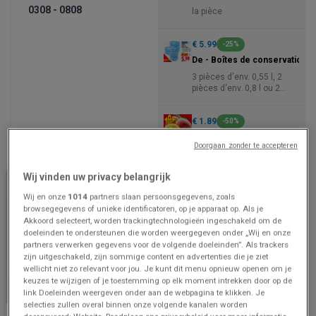
0308 - 0808
la pièce
€ 5.99
-25%
De - Boîtes de conservation
3 pièces d'env. 0,55 l, 2
pièces d'env. 0,8 l ou 2
pièces d'env. 0,85 l
€ 1.89
-50%
Mangue
Doorgaan zonder te accepteren
en vrac
Wij vinden uw privacy belangrijk
Wij en onze
1014
partners slaan persoonsgegevens, zoals
browsegegevens of unieke identificatoren, op je apparaat op. Als je
Akkoord selecteert, worden trackingtechnologieën ingeschakeld om de
doeleinden te ondersteunen die worden weergegeven onder „Wij en onze
partners verwerken gegevens voor de volgende doeleinden”. Als trackers
zijn uitgeschakeld, zijn sommige content en advertenties die je ziet
wellicht niet zo relevant voor jou. Je kunt dit menu opnieuw openen om je
keuzes te wijzigen of je toestemming op elk moment intrekken door op de
BINNENKORT BESCHIKBAAR
link Doeleinden weergeven onder aan de webpagina te klikken. Je
selecties zullen overal binnen onze volgende kanalen worden