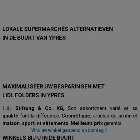
1
1
2
7
2
2
6
8
3
/
3
1
/
/
/
9
/
/
8
8
8
8
8
LOKALE SUPERMARCHÉS ALTERNATIEVEN
IN DE BUURT VAN YPRES
Lidl
Delhaize
Intermarché
Aldi
Carrefour
Albert Heijn
Car
MAXIMALISEER UW BESPARINGEN MET
LIDL FOLDERS IN YPRES
Lidl,
Stiftung & Co. KG,
Son assortiment varié et sa
qualité
font la différence.
Cosmétique
, articles de
jardin
et
maison
,
sport
, et
vêtements
.
Meilleurs prix
garantis.
Vind uw winkel geopend op zondag
WINKELS BIJ U IN DE BUURT