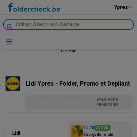
Ypres
Advertentie
Lidl Ypres - Folder, Promo et Depliant
VOLG VOOR
PROMOTIES
€ 0.75
ACTION
Lidl
Courgette ronde