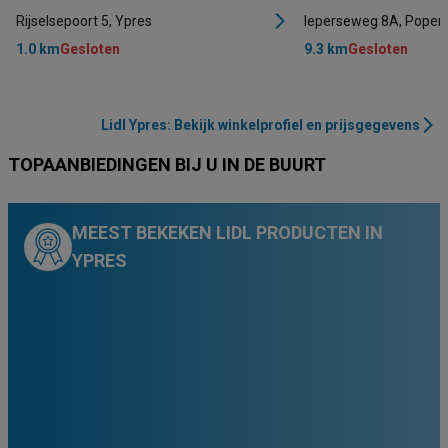
Rijselsepoort 5, Ypres
Ieperseweg 8A, Poper
1.0 km
Gesloten
9.3 km
Gesloten
Lidl Ypres: Bekijk winkelprofiel en prijsgegevens
TOPAANBIEDINGEN BIJ U IN DE BUURT
MEEST BEKEKEN LIDL PRODUCTEN IN
YPRES
99
89
99
00
65
79
99
€
€
€
€
€
€
€
5
1
1
2
0
2
2
,
,
,
,
,
,
,