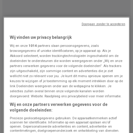
Doorgaan zonder te accepteren
Wij vinden uw privacy belangrijk
Wij en onze
1014
partners slaan persoonsgegevens, zoals
We staan op het punt om aanbiedingen van Renmans
browsegegevens of unieke identificatoren, op je apparaat op. Als je
Akkoord selecteert, worden trackingtechnologieën ingeschakeld om de
te publiceren
doeleinden te ondersteunen die worden weergegeven onder „Wij en onze
partners verwerken gegevens voor de volgende doeleinden”. Als trackers
zijn uitgeschakeld, zijn sommige content en advertenties die je ziet
Advertentie
wellicht niet zo relevant voor jou. Je kunt dit menu opnieuw openen om je
keuzes te wijzigen of je toestemming op elk moment intrekken door op de
link Doeleinden weergeven onder aan de webpagina te klikken. Je
selecties zullen overal binnen onze volgende kanalen worden
doorgevoerd: Website. Raadpleeg ons privacybeleid voor meer informatie.
Wij en onze partners verwerken gegevens voor de
volgende doeleinden:
Precieze geolocatiegegevens gebruiken. De apparaatkenmerken actief
scannen ter identificatie. Informatie op een apparaat opslaan en/of
openen. Gepersonaliseerde advertenties en content, advertentie- en
contentmetingen, doelgroepenonderzoek en ontwikkeling van diensten.