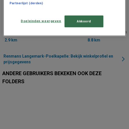
Partnerlijst (derden)
Doeleinden weergeven
Akkoord
Renmans
Renmans
Boezingestraat 25, Kortemark
Karel Steverlyncklaan 
2.9 km
8.8 km
Renmans Langemark-Poelkapelle: Bekijk winkelprofiel en
prijsgegevens
ANDERE GEBRUIKERS BEKEKEN OOK DEZE
FOLDERS