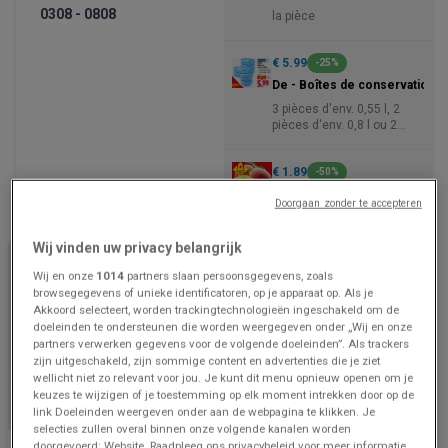
0308 - 0808
la pièce
€ 5.99
-25%
De - Boîtes de conservation
3 pièces d'env. 0,55 l, 2
pièces d'env. 0,8 l ou 2
pièces d'env. 0,85 l
€ 1.89
-50%
Mangue
Doorgaan zonder te accepteren
en vrac
Wij vinden uw privacy belangrijk
Wij en onze
1014
partners slaan persoonsgegevens, zoals
browsegegevens of unieke identificatoren, op je apparaat op. Als je
Akkoord selecteert, worden trackingtechnologieën ingeschakeld om de
doeleinden te ondersteunen die worden weergegeven onder „Wij en onze
partners verwerken gegevens voor de volgende doeleinden”. Als trackers
zijn uitgeschakeld, zijn sommige content en advertenties die je ziet
wellicht niet zo relevant voor jou. Je kunt dit menu opnieuw openen om je
keuzes te wijzigen of je toestemming op elk moment intrekken door op de
link Doeleinden weergeven onder aan de webpagina te klikken. Je
BINNENKORT BESCHIKBAAR
selecties zullen overal binnen onze volgende kanalen worden
doorgevoerd: Website. Raadpleeg ons privacybeleid voor meer informatie.