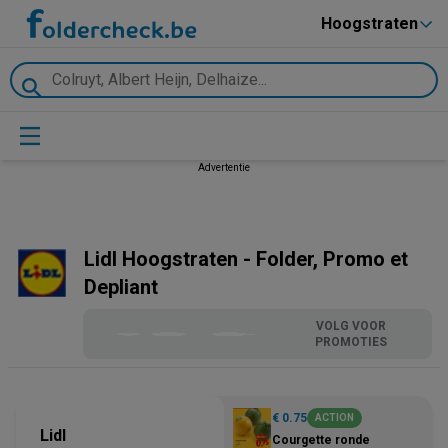
Hoogstraten
Advertentie
Lidl Hoogstraten - Folder, Promo et
Depliant
VOLG VOOR
PROMOTIES
€ 0.75
ACTION
Lidl
Courgette ronde