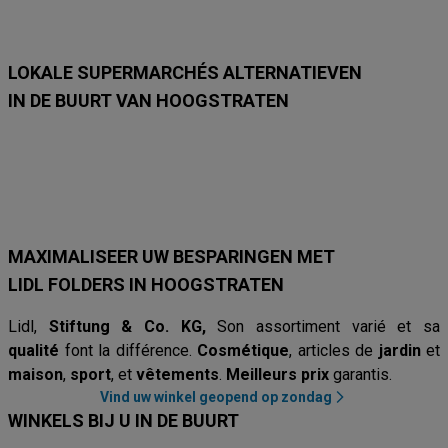
6
8
3
/
3
1
/
/
/
9
/
/
8
8
8
8
8
LOKALE SUPERMARCHÉS ALTERNATIEVEN
IN DE BUURT VAN HOOGSTRATEN
Lidl
Delhaize
Intermarché
Aldi
Carrefour
Albert Heijn
Car
MAXIMALISEER UW BESPARINGEN MET
LIDL FOLDERS IN HOOGSTRATEN
Lidl,
Stiftung & Co. KG,
Son assortiment varié et sa
qualité
font la différence.
Cosmétique
, articles de
jardin
et
maison
,
sport
, et
vêtements
.
Meilleurs prix
garantis.
Vind uw winkel geopend op zondag
WINKELS BIJ U IN DE BUURT