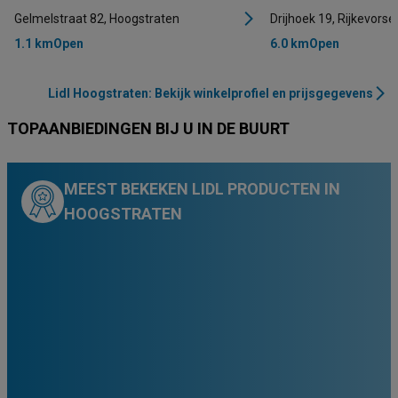
Gelmelstraat 82, Hoogstraten
Drijhoek 19, Rijkevorsel
1.1 km
Open
6.0 km
Open
Lidl Hoogstraten: Bekijk winkelprofiel en prijsgegevens
TOPAANBIEDINGEN BIJ U IN DE BUURT
MEEST BEKEKEN LIDL PRODUCTEN IN
HOOGSTRATEN
99
89
99
00
65
79
99
€
€
€
€
€
€
€
5
1
1
2
0
2
2
,
,
,
,
,
,
,
-25
-50
-33
-50
-40
-37
31
%
%
%
%
%
%
%
6.39
1.09
4.49
€
€
€
75
49
99
€
€
€
13
13
0
,
,
,