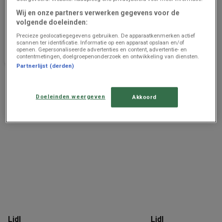
Lidl
Lidl
Wij en onze partners verwerken gegevens voor de
1008 - 1408
2023 - 2024
volgende doeleinden:
Precieze geolocatiegegevens gebruiken. De apparaatkenmerken actief
Prijsgegevens
1.1 km -
Prijsgegevens
1.1 km -
scannen ter identificatie. Informatie op een apparaat opslaan en/of
geldig tot en
Hoogstraten
geldig tot en
Hoogstraten
openen. Gepersonaliseerde advertenties en content, advertentie- en
contentmetingen, doelgroepenonderzoek en ontwikkeling van diensten.
met 14/8
met 7/5
Partnerlijst (derden)
Advertentie
Doeleinden weergeven
Akkoord
Lidl
Lidl