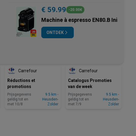
€ 59.99
-20.00€
Machine à espresso EN80.B Inissia
ONTDEK
NOG 4 DAGEN
Carrefour
Carrefour
Réductions et
Catalogus Promoties
promotions
van de week
Prijsgegevens
9.5 km -
Prijsgegevens
9.5 km -
geldig tot en
Heusden-
geldig tot en
Heusden-
met 10/8
Zolder
met 7/9
Zolder