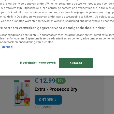
n die worden weergegeven onder „Wij en onze partners verwerken gegevens voor de 
 Als trackers zijn uitgeschakeld, zijn sommige content en advertenties die je ziet wellic
or jou. Je kunt dit menu opnieuw openen om je keuzes te wijzigen of je toestemming o
or op de link Doeleinden weergeven onder aan de webpagina te klikken. Je selecties zu
UITGELICHTE PRODUCTEN
 volgende kanalen worden doorgevoerd: Website. Raadpleeg ons privacybeleid voor mee
ze partners verwerken gegevens voor de volgende doeleinden:
€ 3.98
locatiegegevens gebruiken. De apparaatkenmerken actief scannen ter identificatie. Inf
2+2 GRATIS
laan en/of openen. Gepersonaliseerde advertenties en content, advertentie- en content
onderzoek en ontwikkeling van diensten.
De - Spaghetti, Pesto, Farina
t (derden)
ONTDEK
2+2 gratis au choix
Doeleinden weergeven
Akkoord
€ 12.99
50%
Extra - Prosecco Dry
ONTDEK
1+1 Gratis