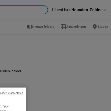
U bent hier:
Heusden-Zolder
Nieuwe folders
Aanbiedingen
Steden
Heusden-Zolder
onder te accepteren
, op je
en te