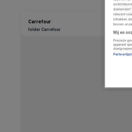
ondersteune
doeleinden”.
relevant vo
intrekken do
Carrefour
binnen onze
folder Carrefour
Wij en on
Precieze geo
apparaat ops
doelgroepen
Partnerlijs