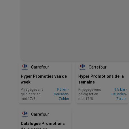
ZOJUIST TOEGEVOEGD
ZOJUIST TOEGEVOEGD
Carrefour
Carrefour
Hyper Promoties van de
Hyper Promotions de la
week
semaine
Prijsgegevens
9.5 km -
Prijsgegevens
9.5 km -
geldig tot en
Heusden-
geldig tot en
Heusden-
met 17/8
Zolder
met 17/8
Zolder
Carrefour
Catalogue Promotions