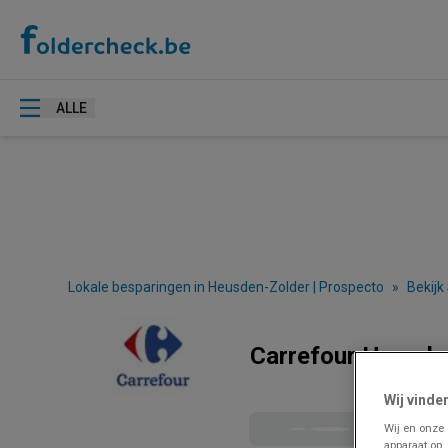
ALLE
Lokale besparingen in Heusden-Zolder | Prospecto
»
Bekijk
Carrefour Heusden
Wij vinde
Wij en onze
apparaat op.