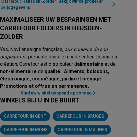
Carrefour Heusden-Zolder: Bekijk winkelprofiel en
prijsgegevens
MAXIMALISEER UW BESPARINGEN MET
CARREFOUR FOLDERS IN HEUSDEN-
ZOLDER
Yes, NovLenseigne française,
aux couleurs de son
drapeau
, est présente dans le monde entier. Depuis sa
création, Carrefour est distributeur d
alimentaire
et de
non-alimentaire
de
qualité. Aliments, boissons,
électronique, cosmétique, jardin et ménage.
Promotions et offres en permanence.
Vind uw winkel geopend op zondag
WINKELS BIJ U IN DE BUURT
CARREFOUR IN GENT
CARREFOUR IN BRUGES
CARREFOUR IN MONS
CARREFOUR IN MALINES