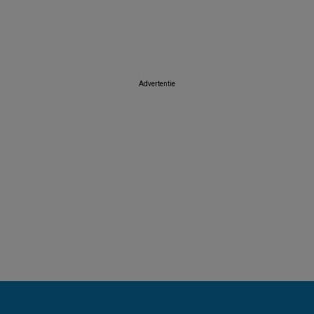
Albert Heijn
Carrefour Market
Trafic
Colruyt
Auchan
SPAR
Advertentie