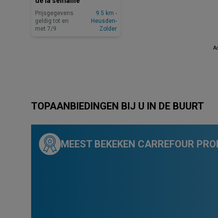
de la semaine
Prijsgegevens
9.5 km -
geldig tot en
Heusden-
met 7/9
Zolder
Ad
TOPAANBIEDINGEN BIJ U IN DE BUURT
MEEST BEKEKEN CARREFOUR PRO