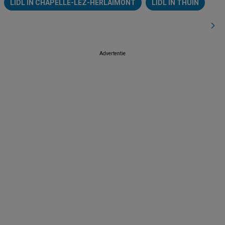
LIDL IN CHAPELLE-LEZ-HERLAIMONT
LIDL IN THUIN
Advertentie