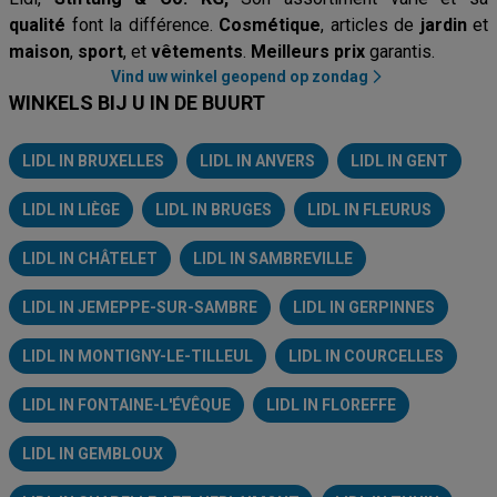
qualité
font la différence.
Cosmétique
, articles de
jardin
et
maison
,
sport
, et
vêtements
.
Meilleurs prix
garantis.
Vind uw winkel geopend op zondag
WINKELS BIJ U IN DE BUURT
LIDL IN BRUXELLES
LIDL IN ANVERS
LIDL IN GENT
LIDL IN LIÈGE
LIDL IN BRUGES
LIDL IN FLEURUS
LIDL IN CHÂTELET
LIDL IN SAMBREVILLE
LIDL IN JEMEPPE-SUR-SAMBRE
LIDL IN GERPINNES
LIDL IN MONTIGNY-LE-TILLEUL
LIDL IN COURCELLES
LIDL IN FONTAINE-L'ÉVÊQUE
LIDL IN FLOREFFE
LIDL IN GEMBLOUX