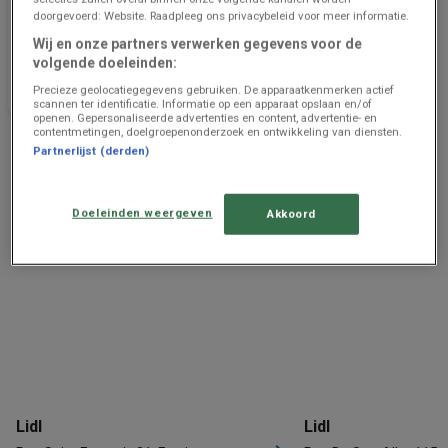
doorgevoerd: Website. Raadpleeg ons privacybeleid voor meer informatie.
1008 - 1408
2023 - 2024
Wij en onze partners verwerken gegevens voor de
volgende doeleinden:
Prijsgegevens
856 m -
Prijsgegevens
856 m -
geldig tot en
Farciennes
geldig tot en
Farciennes
Precieze geolocatiegegevens gebruiken. De apparaatkenmerken actief
met 14/8
met 7/5
scannen ter identificatie. Informatie op een apparaat opslaan en/of
openen. Gepersonaliseerde advertenties en content, advertentie- en
contentmetingen, doelgroepenonderzoek en ontwikkeling van diensten.
Advertentie
Partnerlijst (derden)
Doeleinden weergeven
Akkoord
Lidl
Lidl