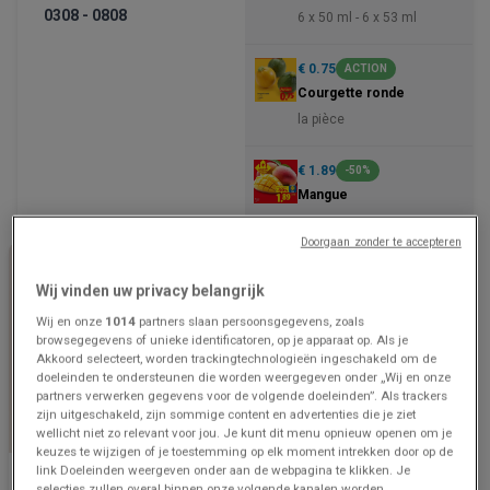
0308 - 0808
6 x 50 ml - 6 x 53 ml
€ 0.75
ACTION
Courgette ronde
la pièce
€ 1.89
-50%
Mangue
en vrac
Doorgaan zonder te accepteren
Wij vinden uw privacy belangrijk
Wij en onze
1014
partners slaan persoonsgegevens, zoals
browsegegevens of unieke identificatoren, op je apparaat op. Als je
Akkoord selecteert, worden trackingtechnologieën ingeschakeld om de
doeleinden te ondersteunen die worden weergegeven onder „Wij en onze
partners verwerken gegevens voor de volgende doeleinden”. Als trackers
zijn uitgeschakeld, zijn sommige content en advertenties die je ziet
wellicht niet zo relevant voor jou. Je kunt dit menu opnieuw openen om je
BINNENKORT BESCHIKBAAR
keuzes te wijzigen of je toestemming op elk moment intrekken door op de
link Doeleinden weergeven onder aan de webpagina te klikken. Je
Lidl
Lidl
selecties zullen overal binnen onze volgende kanalen worden