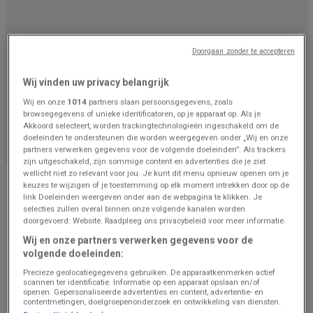
Doorgaan zonder te accepteren
Wij vinden uw privacy belangrijk
Wij en onze
1014
partners slaan persoonsgegevens, zoals
browsegegevens of unieke identificatoren, op je apparaat op. Als je
We staan op het punt om aanbiedingen van Renmans
Akkoord selecteert, worden trackingtechnologieën ingeschakeld om de
te publiceren
doeleinden te ondersteunen die worden weergegeven onder „Wij en onze
partners verwerken gegevens voor de volgende doeleinden”. Als trackers
zijn uitgeschakeld, zijn sommige content en advertenties die je ziet
Advertentie
wellicht niet zo relevant voor jou. Je kunt dit menu opnieuw openen om je
keuzes te wijzigen of je toestemming op elk moment intrekken door op de
link Doeleinden weergeven onder aan de webpagina te klikken. Je
selecties zullen overal binnen onze volgende kanalen worden
doorgevoerd: Website. Raadpleeg ons privacybeleid voor meer informatie.
Wij en onze partners verwerken gegevens voor de
volgende doeleinden:
Precieze geolocatiegegevens gebruiken. De apparaatkenmerken actief
scannen ter identificatie. Informatie op een apparaat opslaan en/of
openen. Gepersonaliseerde advertenties en content, advertentie- en
contentmetingen, doelgroepenonderzoek en ontwikkeling van diensten.