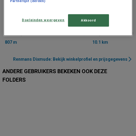
Partnerlijst (derden)
Doeleinden weergeven
Akkoord
Renmans
Renmans
Esenweg 32, Dixmude
Ringlaan 84, Koekelare
807 m
10.1 km
Renmans Dixmude: Bekijk winkelprofiel en prijsgegevens
ANDERE GEBRUIKERS BEKEKEN OOK DEZE
FOLDERS