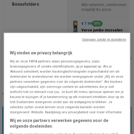
Bonusfolders
Alle varianten, combinieren
mogelijk Bv. pizza
margherita 2 dozen van
403 gram
€ 7.99
50%
Verse jumbo mosselen
2 kilo
Doorgaan zonder te accepteren
Albert Heijn
Albert Heijn
Wij vinden uw privacy belangrijk
Gaversesteenweg 46, Deinze
Aalterstraat, 46, RUIS
Wij en onze
1014
partners slaan persoonsgegevens, zoals
browsegegevens of unieke identificatoren, op je apparaat op. Als je
527 m
Gesloten
10.8 km
Gesloten
Akkoord selecteert, worden trackingtechnologieën ingeschakeld om de
doeleinden te ondersteunen die worden weergegeven onder „Wij en onze
partners verwerken gegevens voor de volgende doeleinden”. Als trackers
Albert Heijn Deinze: Bekijk winkelprofiel en prijsgegevens
zijn uitgeschakeld, zijn sommige content en advertenties die je ziet
wellicht niet zo relevant voor jou. Je kunt dit menu opnieuw openen om je
TOPAANBIEDINGEN BIJ U IN DE BUURT
keuzes te wijzigen of je toestemming op elk moment intrekken door op de
link Doeleinden weergeven onder aan de webpagina te klikken. Je
selecties zullen overal binnen onze volgende kanalen worden
doorgevoerd: Website. Raadpleeg ons privacybeleid voor meer informatie.
MEEST BEKEKEN ALBERT HEIJN
Wij en onze partners verwerken gegevens voor de
PRODUCTEN IN DEINZE
volgende doeleinden: