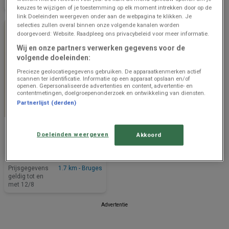
met 12/8
met 12/8
keuzes te wijzigen of je toestemming op elk moment intrekken door op de
link Doeleinden weergeven onder aan de webpagina te klikken. Je
selecties zullen overal binnen onze volgende kanalen worden
doorgevoerd: Website. Raadpleeg ons privacybeleid voor meer informatie.
Wij en onze partners verwerken gegevens voor de
volgende doeleinden:
Precieze geolocatiegegevens gebruiken. De apparaatkenmerken actief
scannen ter identificatie. Informatie op een apparaat opslaan en/of
openen. Gepersonaliseerde advertenties en content, advertentie- en
contentmetingen, doelgroepenonderzoek en ontwikkeling van diensten.
Partnerlijst (derden)
NOG 3 DAGEN
Delhaize
Doeleinden weergeven
Akkoord
Bonnes affaires et offres
actuelles
Prijsgegevens
1.7 km - Bruges
geldig tot en
met 12/8
Advertentie