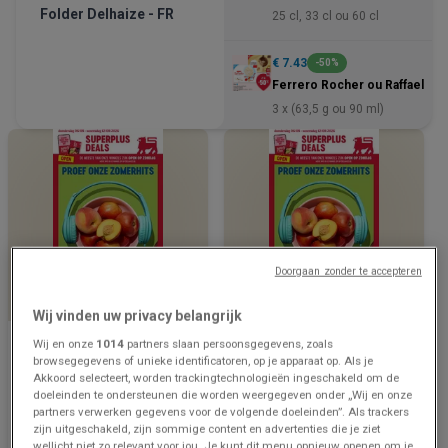
Folder Delhaize - FR
25 cl, 33 cl ou 60 cl
€ 7.43
-50%
Ferrero Rocher ou Raffaello
3 x (63,5 g ou 90 ml)
Doorgaan zonder te accepteren
NOG 3 DAGEN
NOG 3 DAGEN
Wij vinden uw privacy belangrijk
Delhaize
Delhaize
Wij en onze
1014
partners slaan persoonsgegevens, zoals
browsegegevens of unieke identificatoren, op je apparaat op. Als je
Folder Delhaize - NL
Meilleures offres et
Akkoord selecteert, worden trackingtechnologieën ingeschakeld om de
réductions
doeleinden te ondersteunen die worden weergegeven onder „Wij en onze
partners verwerken gegevens voor de volgende doeleinden”. Als trackers
Prijsgegevens
1.7 km - Bruges
Prijsgegevens
1.7 km - Bruges
zijn uitgeschakeld, zijn sommige content en advertenties die je ziet
geldig tot en
geldig tot en
wellicht niet zo relevant voor jou. Je kunt dit menu opnieuw openen om je