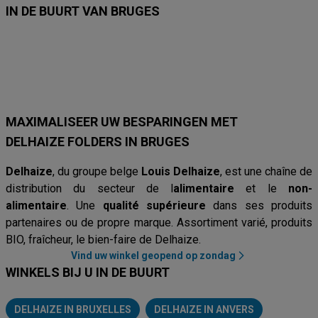
IN DE BUURT VAN BRUGES
Lidl
Delhaize
Intermarché
Aldi
Carrefour
Albert Heijn
Car
MAXIMALISEER UW BESPARINGEN MET
DELHAIZE FOLDERS IN BRUGES
Delhaize
, du groupe belge
Louis Delhaize
, est une chaîne de
distribution du secteur de l
alimentaire
et le
non-
alimentaire
. Une
qualité supérieure
dans ses produits
partenaires ou de propre marque. Assortiment varié, produits
BIO, fraîcheur, le bien-faire de Delhaize.
Vind uw winkel geopend op zondag
WINKELS BIJ U IN DE BUURT
DELHAIZE IN BRUXELLES
DELHAIZE IN ANVERS