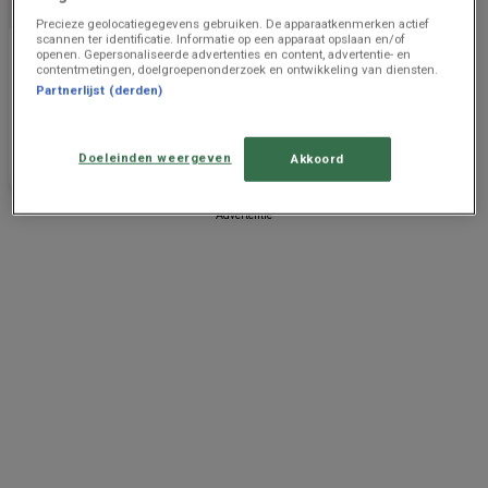
Precieze geolocatiegegevens gebruiken. De apparaatkenmerken actief
scannen ter identificatie. Informatie op een apparaat opslaan en/of
AVEVE
openen. Gepersonaliseerde advertenties en content, advertentie- en
contentmetingen, doelgroepenonderzoek en ontwikkeling van diensten.
Oferta-NL
Partnerlijst (derden)
Prijsgegevens
2.2 km -
geldig tot en
Waregem
Doeleinden weergeven
Akkoord
met 20/8
Advertentie