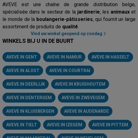
AVEVE est une chaîne de grande distribution belge,
spécialisée dans le secteur de la
jardinerie
, les
animaux
et
le monde de la
boulangerie-pâtisseries
, qui fournit un large
assortiment de produits de
qualité
.
Vind uw winkel geopend op zondag
WINKELS BIJ U IN DE BUURT
AVEVE IN GENT
AVEVE IN NAMUR
AVEVE IN HASSELT
AVEVE IN ALOST
AVEVE IN COURTRAI
AVEVE IN DEERLIJK
AVEVE IN KRUISHOUTEM
AVEVE IN DENTERGEM
AVEVE IN ZWEVEGEM
AVEVE IN KLUISBERGEN
AVEVE IN AUDENARDE
AVEVE IN TIELT
AVEVE IN IZEGEM
AVEVE IN PITTEM