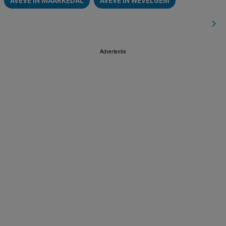
AVEVE IN MAARKEDAL
AVEVE IN WEVELGEM
Advertentie