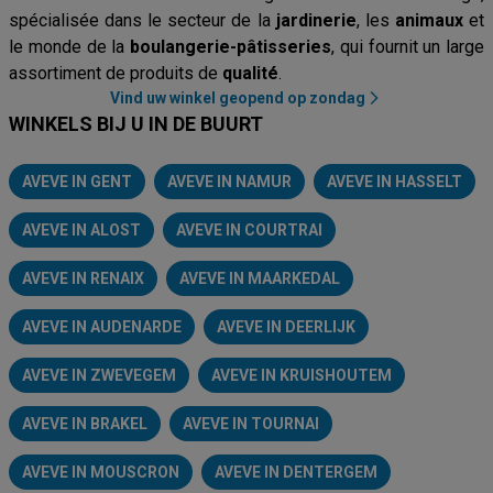
spécialisée dans le secteur de la
jardinerie
, les
animaux
et
le monde de la
boulangerie-pâtisseries
, qui fournit un large
assortiment de produits de
qualité
.
Vind uw winkel geopend op zondag
WINKELS BIJ U IN DE BUURT
AVEVE IN GENT
AVEVE IN NAMUR
AVEVE IN HASSELT
AVEVE IN ALOST
AVEVE IN COURTRAI
AVEVE IN RENAIX
AVEVE IN MAARKEDAL
AVEVE IN AUDENARDE
AVEVE IN DEERLIJK
AVEVE IN ZWEVEGEM
AVEVE IN KRUISHOUTEM
AVEVE IN BRAKEL
AVEVE IN TOURNAI
AVEVE IN MOUSCRON
AVEVE IN DENTERGEM