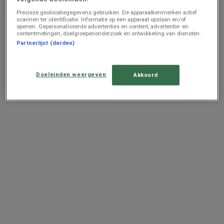
Precieze geolocatiegegevens gebruiken. De apparaatkenmerken actief
scannen ter identificatie. Informatie op een apparaat opslaan en/of
AVEVE
openen. Gepersonaliseerde advertenties en content, advertentie- en
contentmetingen, doelgroepenonderzoek en ontwikkeling van diensten.
Oferta-NL
Partnerlijst (derden)
Prijsgegevens
1.4 km -
geldig tot en
Kluisbergen
Doeleinden weergeven
Akkoord
met 20/8
Advertentie