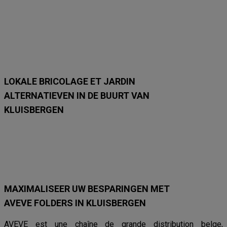
n
n
n
n
n
n
m
m
m
m
m
m
e
e
e
e
e
e
t
t
t
t
t
t
1
2
1
1
1
1
6
9
/
/
/
/
/
/
9
9
9
9
8
8
LOKALE BRICOLAGE ET JARDIN
ALTERNATIEVEN IN DE BUURT VAN
KLUISBERGEN
Hubo
Brico Plan-It
Mr. Bricolage
Brico
AVEVE
Van Cranenb
MAXIMALISEER UW BESPARINGEN MET
AVEVE FOLDERS IN KLUISBERGEN
AVEVE est une chaîne de grande distribution belge,