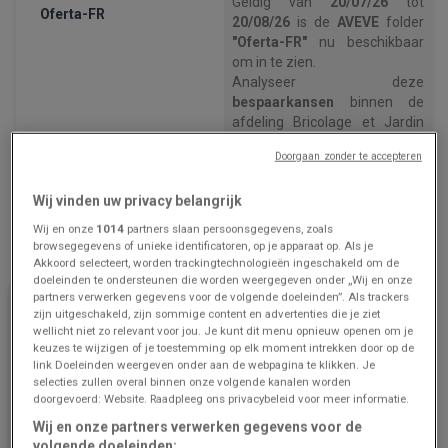
Geldig van
20/07/26
tot
Oferta-FR
20/08/26
is de
AVEVE
folder
"Oferta-FR"
nu beschikbaar
om in te zien.
Analyseer deze
bespaarkansen
binnen de
afdeling Bricolage et Jardin
om uw budget te
Doorgaan zonder te accepteren
beschermen.
Gebruik deze digitale folder
Wij vinden uw privacy belangrijk
om
de huidige prijzen te
verifiëren
en de meest
Wij en onze
1014
partners slaan persoonsgegevens, zoals
voordelige winkeloptie te
browsegegevens of unieke identificatoren, op je apparaat op. Als je
kiezen.
Akkoord selecteert, worden trackingtechnologieën ingeschakeld om de
doeleinden te ondersteunen die worden weergegeven onder „Wij en onze
Open nu de AVEVE prijsgids
partners verwerken gegevens voor de volgende doeleinden”. Als trackers
om
uw huishoudelijke
zijn uitgeschakeld, zijn sommige content en advertenties die je ziet
uitgaven te optimaliseren
.
wellicht niet zo relevant voor jou. Je kunt dit menu opnieuw openen om je
keuzes te wijzigen of je toestemming op elk moment intrekken door op de
link Doeleinden weergeven onder aan de webpagina te klikken. Je
selecties zullen overal binnen onze volgende kanalen worden
doorgevoerd: Website. Raadpleeg ons privacybeleid voor meer informatie.
Wij en onze partners verwerken gegevens voor de
volgende doeleinden: