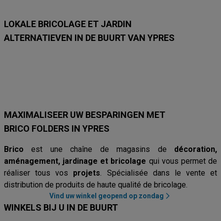
8
8
LOKALE BRICOLAGE ET JARDIN
ALTERNATIEVEN IN DE BUURT VAN YPRES
Hubo
Brico Plan-It
Mr. Bricolage
Brico
AVEVE
Van Cranenb
MAXIMALISEER UW BESPARINGEN MET
BRICO FOLDERS IN YPRES
Brico
est une chaîne de magasins de
décoration,
aménagement, jardinage et bricolage
qui vous permet de
réaliser tous vos
projets
. Spécialisée dans le vente et
distribution de produits de haute qualité de bricolage.
Vind uw winkel geopend op zondag
WINKELS BIJ U IN DE BUURT