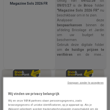
Geldig van
09/02/26
tot
Magazine Sols 2026 FR
09/01/27
is de
Brico
folder
"Magazine Sols 2026 FR"
nu
beschikbaar om in te zien.
Analyseer deze
bespaarkansen
binnen de
afdeling Bricolage et Jardin
om uw budget te
beschermen.
Gebruik deze digitale folder
om
de huidige prijzen te
verifiëren
en de meest
voordelige winkeloptie te
kiezen.
Open nu de Brico prijsgids om
uw huishoudelijke uitgaven
te optimaliseren
.
Doorgaan zonder te accepteren
Wij vinden uw privacy belangrijk
Wij en onze
1014
partners slaan persoonsgegevens, zoals
browsegegevens of unieke identificatoren, op je apparaat op. Als je
Akkoord selecteert, worden trackingtechnologieën ingeschakeld om de