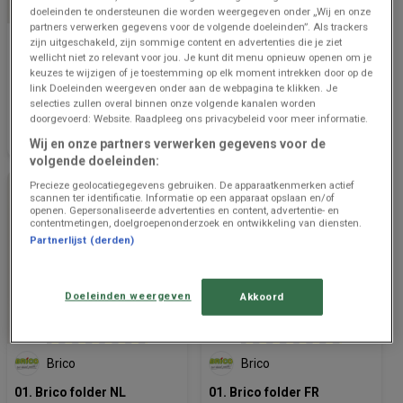
doeleinden te ondersteunen die worden weergegeven onder „Wij en onze
partners verwerken gegevens voor de volgende doeleinden”. Als trackers
zijn uitgeschakeld, zijn sommige content en advertenties die je ziet
Brico
Brico
wellicht niet zo relevant voor jou. Je kunt dit menu opnieuw openen om je
12. Isolatie Catalogus NL
12. Catalogue Isolation FR
keuzes te wijzigen of je toestemming op elk moment intrekken door op de
link Doeleinden weergeven onder aan de webpagina te klikken. Je
selecties zullen overal binnen onze volgende kanalen worden
Prijsgegevens
484 m - Ypres
Prijsgegevens
484 m - Ypres
doorgevoerd: Website. Raadpleeg ons privacybeleid voor meer informatie.
geldig tot en
geldig tot en
met 14/8
met 13/8
Wij en onze partners verwerken gegevens voor de
volgende doeleinden:
Precieze geolocatiegegevens gebruiken. De apparaatkenmerken actief
scannen ter identificatie. Informatie op een apparaat opslaan en/of
openen. Gepersonaliseerde advertenties en content, advertentie- en
contentmetingen, doelgroepenonderzoek en ontwikkeling van diensten.
Partnerlijst (derden)
Doeleinden weergeven
Akkoord
NOG 2 DAGEN
Brico
Brico
01. Brico folder NL
01. Brico folder FR