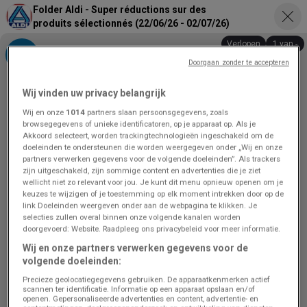
Folder Aldi - Super réductions sur des
produits sélectionnés (22/06/26 - 02/07/26)
Verlopen
1 van -
Doorgaan zonder te accepteren
Wij vinden uw privacy belangrijk
Wij en onze
1014
partners slaan persoonsgegevens, zoals
browsegegevens of unieke identificatoren, op je apparaat op. Als je
Akkoord selecteert, worden trackingtechnologieën ingeschakeld om de
doeleinden te ondersteunen die worden weergegeven onder „Wij en onze
partners verwerken gegevens voor de volgende doeleinden”. Als trackers
zijn uitgeschakeld, zijn sommige content en advertenties die je ziet
wellicht niet zo relevant voor jou. Je kunt dit menu opnieuw openen om je
keuzes te wijzigen of je toestemming op elk moment intrekken door op de
link Doeleinden weergeven onder aan de webpagina te klikken. Je
selecties zullen overal binnen onze volgende kanalen worden
doorgevoerd: Website. Raadpleeg ons privacybeleid voor meer informatie.
Wij en onze partners verwerken gegevens voor de
volgende doeleinden:
Precieze geolocatiegegevens gebruiken. De apparaatkenmerken actief
scannen ter identificatie. Informatie op een apparaat opslaan en/of
openen. Gepersonaliseerde advertenties en content, advertentie- en