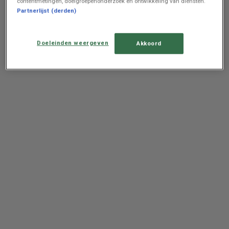
contentmetingen, doelgroepenonderzoek en ontwikkeling van diensten.
Partnerlijst (derden)
Doeleinden weergeven
Akkoord
Advertentie