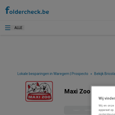
ALLE
Lokale besparingen in Waregem | Prospecto
»
Bekijk Brico
Maxi Zoo Waregem
Wij vinde
Wij en onze
apparaat op.
ondersteune