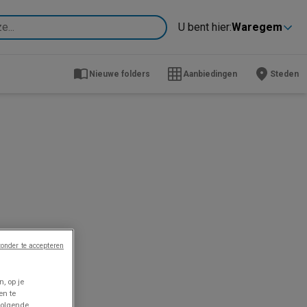
U bent hier:
Waregem
Nieuwe folders
Aanbiedingen
Steden
onder te accepteren
, op je
en te
volgende