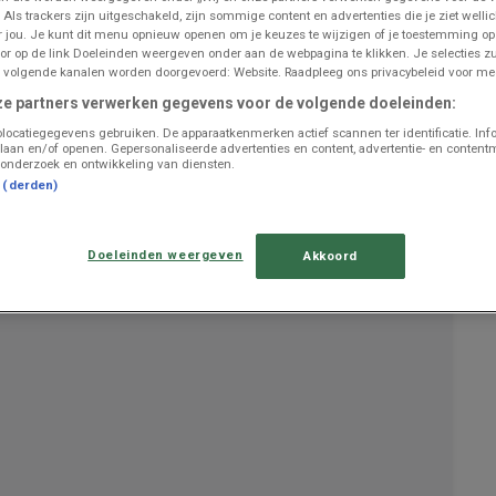
 Als trackers zijn uitgeschakeld, zijn sommige content en advertenties die je ziet wellic
or jou. Je kunt dit menu opnieuw openen om je keuzes te wijzigen of je toestemming o
or op de link Doeleinden weergeven onder aan de webpagina te klikken. Je selecties zu
UITGELICHTE PRODUCTEN
 volgende kanalen worden doorgevoerd: Website. Raadpleeg ons privacybeleid voor mee
ze partners verwerken gegevens voor de volgende doeleinden:
Geldig van
05/08/26
tot
01/09/26
is de
Maxi Zoo
folder
locatiegegevens gebruiken. De apparaatkenmerken actief scannen ter identificatie. Inf
"Maxi Zoo - NL"
nu beschikbaar om in te zien.
laan en/of openen. Gepersonaliseerde advertenties en content, advertentie- en content
Analyseer deze
bespaarkansen
binnen de afdeling
onderzoek en ontwikkeling van diensten.
Bricolage et Jardin om uw budget te beschermen.
t (derden)
Gebruik deze digitale folder om
de huidige prijzen te
verifiëren
en de meest voordelige winkeloptie te kiezen.
Open nu de Maxi Zoo prijsgids om
uw huishoudelijke
Doeleinden weergeven
Akkoord
uitgaven te optimaliseren
.