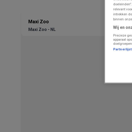
doeleinden”.
relevant vo
intrekken do
binnen onze
Maxi Zoo
Wij en on
Maxi Zoo - NL
Precieze geo
apparaat ops
doelgroepen
Partnerlijs