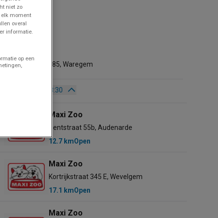
ht niet zo
p elk moment
llen overal
r informatie.
Maxi Zoo
2.3 km
ormatie op een
Gentseweg 585, Waregem
metingen,
056/616507
Open
Tot 18:30
Zondag
Gesloten
Maxi Zoo
Maandag
09:00 - 18:30
Gentstraat 55b, Audenarde
Dinsdag
09:00 - 18:30
12.7 km
Open
Woensdag
09:00 - 18:30
Donderdag
09:00 - 18:30
Maxi Zoo
Vrijdag
09:00 - 18:30
Kortrijkstraat 345 E, Wevelgem
Zaterdag
09:00 - 18:30
17.1 km
Open
Maxi Zoo