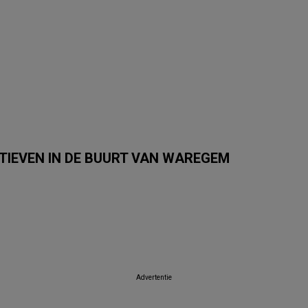
TIEVEN IN DE BUURT VAN WAREGEM
E
Van Cranenbroek
GAMMA
Intratuin
Itek
Dema
Tom & 
Advertentie