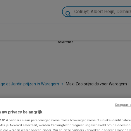
Advertentie
lage et Jardin prijzen in Waregem
»
Maxi Zoo prijsgids voor Waregem
 - Catalogues, Code Promo et Dépliants
Doorgaan z
n uw privacy belangrijk
1014
partners slaan persoonsgegevens, zoals browsegegevens of unieke identificatoren
 Als je Akkoord selecteert, worden trackingtechnologieën ingeschakeld om de doeleind
VOLG VOOR PROMOTIES
n die worden weergegeven onder „Wij en onze partners verwerken gegevens voor de 