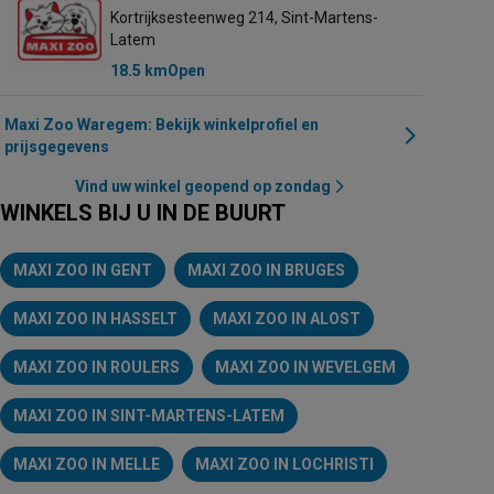
Kortrijksesteenweg 214, Sint-Martens-
Latem
18.5 km
Open
Maxi Zoo Waregem: Bekijk winkelprofiel en
prijsgegevens
Vind uw winkel geopend op zondag
WINKELS BIJ U IN DE BUURT
MAXI ZOO IN GENT
MAXI ZOO IN BRUGES
MAXI ZOO IN HASSELT
MAXI ZOO IN ALOST
MAXI ZOO IN ROULERS
MAXI ZOO IN WEVELGEM
MAXI ZOO IN SINT-MARTENS-LATEM
MAXI ZOO IN MELLE
MAXI ZOO IN LOCHRISTI