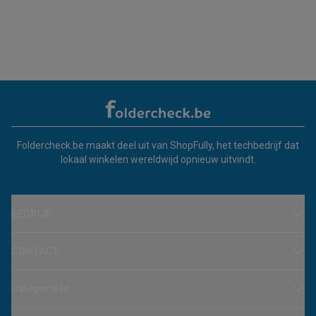
Foldercheck.be maakt deel uit van ShopFully, het techbedrijf dat
lokaal winkelen wereldwijd opnieuw uitvindt.
BEDRIJF
CONTACT
Categorieën