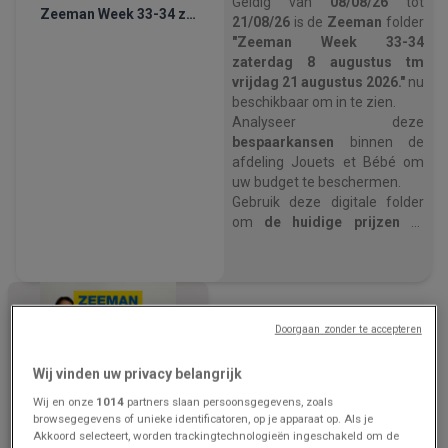
Geldig van
08/08/26
tot
Zeeman Week 33-34 zaterdag 8 augustus tm vrijdag 21 augustus 2026.
21/08/26
is de
Zeeman
folder
"Zeeman Week 33-34
zaterdag 8 augustus tm
vrijdag 21 augustus 2026."
nu
beschikbaar om in te zien.
Analyseer deze
bespaarkansen
binnen de
afdeling Jouets et Bébé om
uw budget te beschermen.
Gebruik deze digitale folder
om
de huidige prijzen te
verifiëren
en de meest
voordelige winkeloptie te
kiezen.
Open nu de Zeeman prijsgids
om
uw huishoudelijke
Doorgaan zonder te accepteren
uitgaven te optimaliseren
.
Wij vinden uw privacy belangrijk
Wij en onze
1014
partners slaan persoonsgegevens, zoals
browsegegevens of unieke identificatoren, op je apparaat op. Als je
Akkoord selecteert, worden trackingtechnologieën ingeschakeld om de