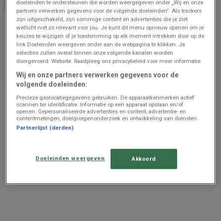
doeleinden te ondersteunen die worden weergegeven onder „Wij en onze
ZOJUIST TOEGEVOEGD
partners verwerken gegevens voor de volgende doeleinden”. Als trackers
zijn uitgeschakeld, zijn sommige content en advertenties die je ziet
Zeeman
wellicht niet zo relevant voor jou. Je kunt dit menu opnieuw openen om je
keuzes te wijzigen of je toestemming op elk moment intrekken door op de
Zeeman Semaine 31-32 du
link Doeleinden weergeven onder aan de webpagina te klikken. Je
samedi 25 juillet au
selecties zullen overal binnen onze volgende kanalen worden
vendredi 7 août 2026.
doorgevoerd: Website. Raadpleeg ons privacybeleid voor meer informatie.
Prijsgegevens
geldig tot en
Wij en onze partners verwerken gegevens voor de
met 21/8
volgende doeleinden:
Precieze geolocatiegegevens gebruiken. De apparaatkenmerken actief
Advertentie
scannen ter identificatie. Informatie op een apparaat opslaan en/of
openen. Gepersonaliseerde advertenties en content, advertentie- en
contentmetingen, doelgroepenonderzoek en ontwikkeling van diensten.
Partnerlijst (derden)
Doeleinden weergeven
Akkoord