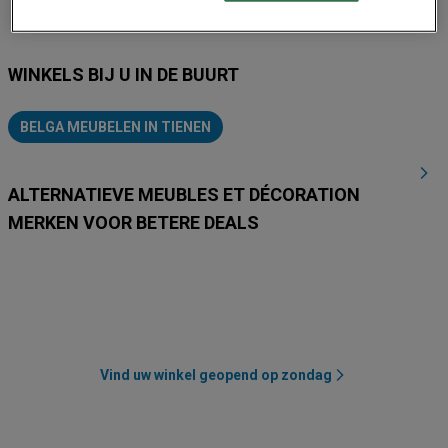
WINKELS BIJ U IN DE BUURT
BELGA MEUBELEN IN TIENEN
ALTERNATIEVE MEUBLES ET DÉCORATION
MERKEN VOOR BETERE DEALS
Action
La Foir'Fouille
Leen Bakker
Jysk
AVA
Weba
Vind uw winkel geopend op zondag