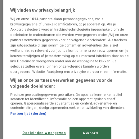
Wij vinden uw privacy belangrijk
Wij en onze
1014
partners slaan persoonsgegevens, zoals
browsegegevens of unieke identificatoren, op je apparaat op. Als je
Akkoord selecteert, worden trackingtechnologieën ingeschakeld om de
doeleinden te ondersteunen die worden weergegeven onder „Wij en onze
partners verwerken gegevens voor de volgende doeleinden”. Als trackers
zijn uitgeschakeld, zijn sommige content en advertenties die je ziet
wellicht niet zo relevant voor jou. Je kunt dit menu opnieuw openen om je
We staan op het punt om aanbiedingen van Belga
keuzes te wijzigen of je toestemming op elk moment intrekken door op de
Meubelen te publiceren
link Doeleinden weergeven onder aan de webpagina te klikken. Je
selecties zullen overal binnen onze volgende kanalen worden
doorgevoerd: Website. Raadpleeg ons privacybeleid voor meer informatie.
Advertentie
Wij en onze partners verwerken gegevens voor de
volgende doeleinden:
Precieze geolocatiegegevens gebruiken. De apparaatkenmerken actief
scannen ter identificatie. Informatie op een apparaat opslaan en/of
openen. Gepersonaliseerde advertenties en content, advertentie- en
contentmetingen, doelgroepenonderzoek en ontwikkeling van diensten.
Partnerlijst (derden)
Doeleinden weergeven
Akkoord