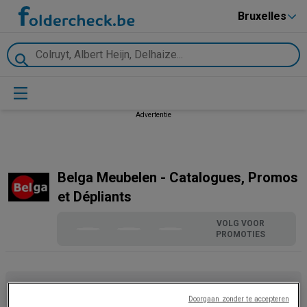
Bruxelles
Advertentie
Belga Meubelen - Catalogues, Promos
et Dépliants
VOLG VOOR
PROMOTIES
Doorgaan zonder te accepteren