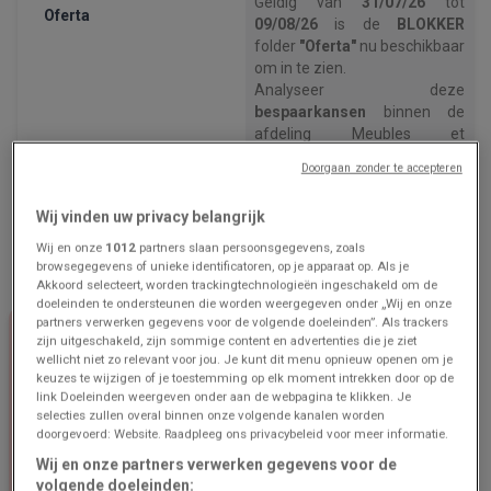
Geldig van
31/07/26
tot
Oferta
09/08/26
is de
BLOKKER
folder
"Oferta"
nu beschikbaar
om in te zien.
Analyseer deze
bespaarkansen
binnen de
afdeling Meubles et
Décoration om uw budget te
Doorgaan zonder te accepteren
beschermen.
Gebruik deze digitale folder
Wij vinden uw privacy belangrijk
om
de huidige prijzen te
verifiëren
en de meest
Wij en onze
1012
partners slaan persoonsgegevens, zoals
voordelige winkeloptie te
browsegegevens of unieke identificatoren, op je apparaat op. Als je
Akkoord selecteert, worden trackingtechnologieën ingeschakeld om de
kiezen.
doeleinden te ondersteunen die worden weergegeven onder „Wij en onze
Open nu de BLOKKER prijsgids
partners verwerken gegevens voor de volgende doeleinden”. Als trackers
om
uw huishoudelijke
zijn uitgeschakeld, zijn sommige content en advertenties die je ziet
uitgaven te optimaliseren
.
wellicht niet zo relevant voor jou. Je kunt dit menu opnieuw openen om je
keuzes te wijzigen of je toestemming op elk moment intrekken door op de
link Doeleinden weergeven onder aan de webpagina te klikken. Je
selecties zullen overal binnen onze volgende kanalen worden
doorgevoerd: Website. Raadpleeg ons privacybeleid voor meer informatie.
Wij en onze partners verwerken gegevens voor de
volgende doeleinden: