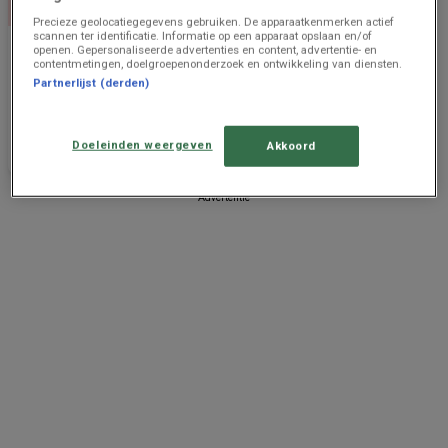
Precieze geolocatiegegevens gebruiken. De apparaatkenmerken actief
scannen ter identificatie. Informatie op een apparaat opslaan en/of
BLOKKER
openen. Gepersonaliseerde advertenties en content, advertentie- en
contentmetingen, doelgroepenonderzoek en ontwikkeling van diensten.
ENTERPRISE FERMÉ
Partnerlijst (derden)
Prijsgegevens
494 m -
geldig tot en
Oostkamp
Doeleinden weergeven
Akkoord
met 31/12
Advertentie