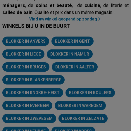
ménagers
, de
soins et beauté
, de
cuisine
, de literie et
salles de bain
. Qualité et prix dans un même magasin.
Vind uw winkel geopend op zondag
WINKELS BIJ U IN DE BUURT
BLOKKER IN ANVERS
BLOKKER IN GENT
BLOKKER IN LIÈGE
BLOKKER IN NAMUR
BLOKKER IN BRUGES
BLOKKER IN AALTER
BLOKKER IN BLANKENBERGE
BLOKKER IN KNOKKE-HEIST
BLOKKER IN ROULERS
BLOKKER IN EVERGEM
BLOKKER IN WAREGEM
BLOKKER IN ZWEVEGEM
BLOKKER IN ZELZATE