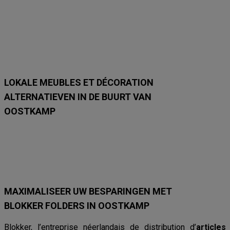
n
n
n
n
n
n
m
m
m
m
m
m
e
e
e
e
e
e
t
t
t
t
t
t
1
1
1
1
3
3
0
1
1
1
1
1
/
/
/
/
/
/
8
8
8
8
8
8
LOKALE MEUBLES ET DÉCORATION
ALTERNATIEVEN IN DE BUURT VAN
OOSTKAMP
Action
La Foir'Fouille
Leen Bakker
Jysk
AVA
Weba
MAXIMALISEER UW BESPARINGEN MET
BLOKKER FOLDERS IN OOSTKAMP
Blokker, l’entreprise néerlandais de distribution d’
articles