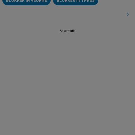
BLOKKER IN VEURNE
BLOKKER IN YPRES
Advertentie