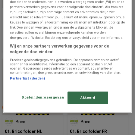
doeleinden te ondersteunen die worden weergegeven onder „Wij en onze
NOG 5 DAGEN
partners verwerken gegevens voor de volgende doeleinden”. Als trackers
zijn uitgeschakeld, zijn sommige content en advertenties die je ziet
Brico
Brico
wellicht niet zo relevant voor jou. Je kunt dit menu opnieuw openen om je
keuzes te wijzigen of je toestemming op elk moment intrekken door op de
12. Isolatie Catalogus NL
12. Catalogue Isolation FR
link Doeleinden weergeven onder aan de webpagina te klikken. Je
selecties zullen overal binnen onze volgende kanalen worden
doorgevoerd: Website. Raadpleeg ons privacybeleid voor meer informatie.
Prijsgegevens
2.1 km -
Prijsgegevens
2.1 km -
geldig tot en
Morlanwelz
geldig tot en
Morlanwelz
Wij en onze partners verwerken gegevens voor de
met 14/8
met 13/8
volgende doeleinden:
Precieze geolocatiegegevens gebruiken. De apparaatkenmerken actief
scannen ter identificatie. Informatie op een apparaat opslaan en/of
openen. Gepersonaliseerde advertenties en content, advertentie- en
contentmetingen, doelgroepenonderzoek en ontwikkeling van diensten.
Partnerlijst (derden)
Doeleinden weergeven
Akkoord
LAATSTE UREN VOOR DEZE
KORTINGEN
Brico
Brico
01. Brico folder NL
01. Brico folder FR