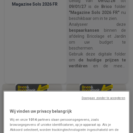
Geldig van
09/02/26
tot
Magazine Sols 2026 FR
09/01/27
is de
Brico
folder
"Magazine Sols 2026 FR"
nu
beschikbaar om in te zien.
Analyseer deze
bespaarkansen
binnen de
afdeling Bricolage et Jardin
om uw budget te
beschermen.
Gebruik deze digitale folder
om
de huidige prijzen te
verifiëren
en de meest
voordelige winkeloptie te
kiezen.
Open nu de Brico prijsgids om
uw huishoudelijke uitgaven
te optimaliseren
.
Doorgaan zonder te accepteren
Wij vinden uw privacy belangrijk
Wij en onze
1014
partners slaan persoonsgegevens, zoals
browsegegevens of unieke identificatoren, op je apparaat op. Als je
Akkoord selecteert, worden trackingtechnologieën ingeschakeld om de