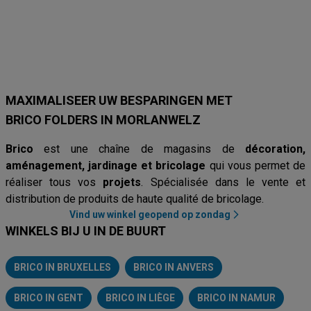
Hubo
Brico Plan-It
Mr. Bricolage
Brico
AVEVE
Van Cranenb
MAXIMALISEER UW BESPARINGEN MET
BRICO FOLDERS IN MORLANWELZ
Brico
est une chaîne de magasins de
décoration,
aménagement, jardinage et bricolage
qui vous permet de
réaliser tous vos
projets
. Spécialisée dans le vente et
distribution de produits de haute qualité de bricolage.
Vind uw winkel geopend op zondag
WINKELS BIJ U IN DE BUURT
BRICO IN BRUXELLES
BRICO IN ANVERS
BRICO IN GENT
BRICO IN LIÈGE
BRICO IN NAMUR