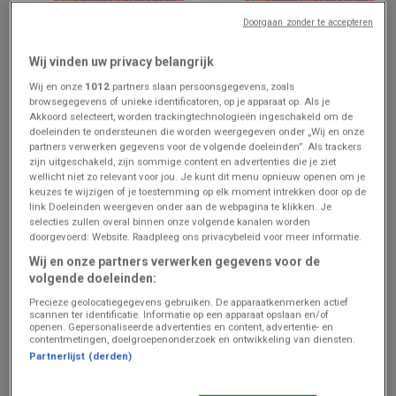
Doorgaan zonder te accepteren
AD Delhaize
AD Delhaize
Wij vinden uw privacy belangrijk
Meilleures offres pour tous
Nos meilleures offres pour
les clients
vous
Wij en onze
1012
partners slaan persoonsgegevens, zoals
browsegegevens of unieke identificatoren, op je apparaat op. Als je
Prijsgegevens
Prijsgegevens
Akkoord selecteert, worden trackingtechnologieën ingeschakeld om de
geldig tot en
geldig tot en
met 12/8
met 12/8
doeleinden te ondersteunen die worden weergegeven onder „Wij en onze
partners verwerken gegevens voor de volgende doeleinden”. Als trackers
zijn uitgeschakeld, zijn sommige content en advertenties die je ziet
wellicht niet zo relevant voor jou. Je kunt dit menu opnieuw openen om je
keuzes te wijzigen of je toestemming op elk moment intrekken door op de
link Doeleinden weergeven onder aan de webpagina te klikken. Je
selecties zullen overal binnen onze volgende kanalen worden
doorgevoerd: Website. Raadpleeg ons privacybeleid voor meer informatie.
Wij en onze partners verwerken gegevens voor de
volgende doeleinden:
Precieze geolocatiegegevens gebruiken. De apparaatkenmerken actief
ZOJUIST TOEGEVOEGD
ZOJUIST TOEGEVOEGD
scannen ter identificatie. Informatie op een apparaat opslaan en/of
openen. Gepersonaliseerde advertenties en content, advertentie- en
contentmetingen, doelgroepenonderzoek en ontwikkeling van diensten.
Proxy Delhaize
Proxy Delhaize
Partnerlijst (derden)
Folder van deze week
Folder de la semaine