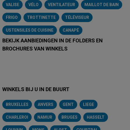
VALISE
VÉLO
VENTILATEUR
MAILLOT DE BAIN
FRIGO
TROTTINETTE
TÉLÉVISEUR
USTENSILES DE CUISINE
CANAPÉ
BEKIJK AANBIEDINGEN IN DE FOLDERS EN
BROCHURES VAN WINKELS
Lidl
Delhaize
Intermarché
Aldi
Carrefour
Albert Heijn
A
WINKELS BIJ U IN DE BUURT
BRUXELLES
ANVERS
GENT
LIEGE
CHARLEROI
NAMUR
BRUGES
HASSELT