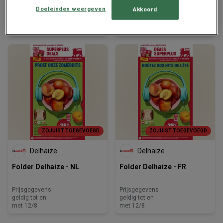
Doeleinden weergeven
Akkoord
Prijsgegevens
Prijsgegevens
geldig tot en
geldig tot en
met 12/8
met 12/8
ZOJUIST TOEGEVOEGD
ZOJUIST TOEGEVOEGD
Delhaize
Delhaize
Folder Delhaize - NL
Folder Delhaize - FR
Prijsgegevens
Prijsgegevens
geldig tot en
geldig tot en
met 12/8
met 12/8