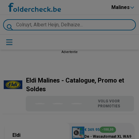
Malines
Advertentie
Eldi Malines - Catalogue, Promo et
Soldes
VOLG VOOR
PROMOTIES
€ 349.95
-100,00
Eldi
De - Wasautomaat XL WA9410