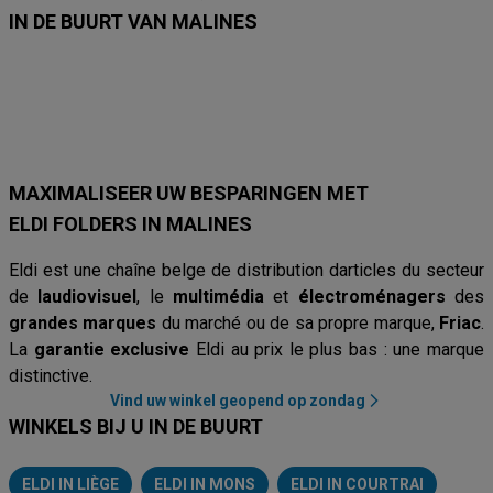
IN DE BUURT VAN MALINES
Krëfel
Eldi
Proximus
Electrodepot
Vanden Borre
Orange
E
MAXIMALISEER UW BESPARINGEN MET
ELDI FOLDERS IN MALINES
Eldi est une chaîne belge de distribution darticles du secteur
de
laudiovisuel
, le
multimédia
et
électroménagers
des
grandes marques
du marché ou de sa propre marque,
Friac
.
La
garantie exclusive
Eldi au prix le plus bas : une marque
distinctive.
Vind uw winkel geopend op zondag
WINKELS BIJ U IN DE BUURT
ELDI IN LIÈGE
ELDI IN MONS
ELDI IN COURTRAI