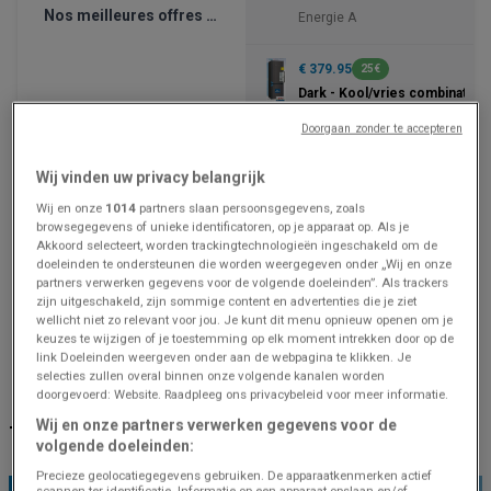
Nos meilleures offres pour vous
Energie A
€ 379.95
25€
Dark - Kool/vries combinatie
Dark inox
Doorgaan zonder te accepteren
€ 599.95
-150,00
Wij vinden uw privacy belangrijk
De - Wasautomaat LR63RE944
Wij en onze
1014
partners slaan persoonsgegevens, zoals
9 KG
browsegegevens of unieke identificatoren, op je apparaat op. Als je
Akkoord selecteert, worden trackingtechnologieën ingeschakeld om de
doeleinden te ondersteunen die worden weergegeven onder „Wij en onze
Eldi
Eldi
partners verwerken gegevens voor de volgende doeleinden”. Als trackers
Nekkerspoelstraat 449, Malines
Antwerpsesteenweg 44
zijn uitgeschakeld, zijn sommige content en advertenties die je ziet
wellicht niet zo relevant voor jou. Je kunt dit menu opnieuw openen om je
2.3 km
Gesloten
14.0 km
Gesloten
keuzes te wijzigen of je toestemming op elk moment intrekken door op de
link Doeleinden weergeven onder aan de webpagina te klikken. Je
selecties zullen overal binnen onze volgende kanalen worden
Eldi Malines: Bekijk winkelprofiel en prijsgegevens
doorgevoerd: Website. Raadpleeg ons privacybeleid voor meer informatie.
Wij en onze partners verwerken gegevens voor de
TOPAANBIEDINGEN BIJ U IN DE BUURT
volgende doeleinden:
Precieze geolocatiegegevens gebruiken. De apparaatkenmerken actief
scannen ter identificatie. Informatie op een apparaat opslaan en/of