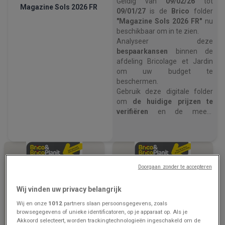
Geldig van
09/02/26
tot
Magazine Sols 2026 FR
09/01/27
is de
Brico
folder
"Magazine Sols 2026 FR"
nu
beschikbaar om in te zien.
Analyseer deze
bespaarkansen
binnen de
afdeling Bricolage et Jardin
om uw budget te
beschermen.
Gebruik deze digitale folder
om
de huidige prijzen te
verifiëren
en de meest
voordelige winkeloptie te
kiezen.
Open nu de Brico prijsgids om
uw huishoudelijke uitgaven
te optimaliseren
.
Doorgaan zonder te accepteren
Wij vinden uw privacy belangrijk
Wij en onze
1012
partners slaan persoonsgegevens, zoals
browsegegevens of unieke identificatoren, op je apparaat op. Als je
Akkoord selecteert, worden trackingtechnologieën ingeschakeld om de