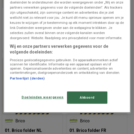
doeleinden te ondersteunen die worden weergegeven onder „Wij en onze
partners verwerken gegevens voor de volgende doeleinden”. Als trackers
zijn uitgeschakeld, zijn sommige content en advertenties die je ziet
Brico
Brico
wellicht niet zo relevant voor jou. Je kunt dit menu opnieuw openen om je
keuzes te wijzigen of je toestemming op elk moment intrekken door op de
12. Isolatie Catalogus NL
12. Catalogue Isolation FR
link Doeleinden weergeven onder aan de webpagina te klikken. Je
selecties zullen overal binnen onze volgende kanalen worden
Prijsgegevens
484 m - Louvain
Prijsgegevens
484 m - Louvain
doorgevoerd: Website. Raadpleeg ons privacybeleid voor meer informatie.
geldig tot en
geldig tot en
Wij en onze partners verwerken gegevens voor de
met 14/8
met 13/8
volgende doeleinden:
Precieze geolocatiegegevens gebruiken. De apparaatkenmerken actief
scannen ter identificatie. Informatie op een apparaat opslaan en/of
openen. Gepersonaliseerde advertenties en content, advertentie- en
contentmetingen, doelgroepenonderzoek en ontwikkeling van diensten.
Partnerlijst (derden)
Doeleinden weergeven
Akkoord
NOG 3 DAGEN
Brico
Brico
01. Brico folder NL
01. Brico folder FR