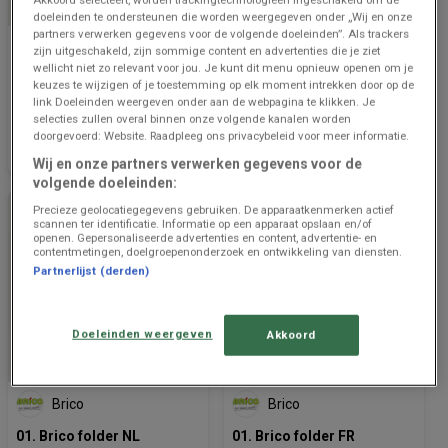
doeleinden te ondersteunen die worden weergegeven onder „Wij en onze
partners verwerken gegevens voor de volgende doeleinden”. Als trackers
Brico
Brico
zijn uitgeschakeld, zijn sommige content en advertenties die je ziet
wellicht niet zo relevant voor jou. Je kunt dit menu opnieuw openen om je
12. Isolatie Catalogus NL
12. Catalogue Isolation FR
keuzes te wijzigen of je toestemming op elk moment intrekken door op de
link Doeleinden weergeven onder aan de webpagina te klikken. Je
selecties zullen overal binnen onze volgende kanalen worden
Prijsgegevens
764 m - Knokke-
Prijsgegevens
764 m - Knokke-
doorgevoerd: Website. Raadpleeg ons privacybeleid voor meer informatie.
geldig tot en
Heist
geldig tot en
Heist
met 14/8
met 13/8
Wij en onze partners verwerken gegevens voor de
volgende doeleinden:
Precieze geolocatiegegevens gebruiken. De apparaatkenmerken actief
scannen ter identificatie. Informatie op een apparaat opslaan en/of
openen. Gepersonaliseerde advertenties en content, advertentie- en
contentmetingen, doelgroepenonderzoek en ontwikkeling van diensten.
Partnerlijst (derden)
Doeleinden weergeven
Akkoord
NOG 2 DAGEN
Brico
Brico
01. Brico folder NL
01. Brico folder FR