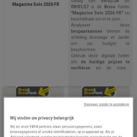
Geldig van
09/02/26
tot
Magazine Sols 2026 FR
09/01/27
is de
Brico
folder
"Magazine Sols 2026 FR"
nu
beschikbaar om in te zien.
Analyseer deze
bespaarkansen
binnen de
afdeling Bricolage et Jardin
om uw budget te
beschermen.
Gebruik deze digitale folder
om
de huidige prijzen te
verifiëren
en de meest
voordelige winkeloptie te
kiezen.
Open nu de Brico prijsgids om
uw huishoudelijke uitgaven
te optimaliseren
.
Doorgaan zonder te accepteren
Wij vinden uw privacy belangrijk
Wij en onze
1014
partners slaan persoonsgegevens, zoals
browsegegevens of unieke identificatoren, op je apparaat op. Als je
Akkoord selecteert, worden trackingtechnologieën ingeschakeld om de