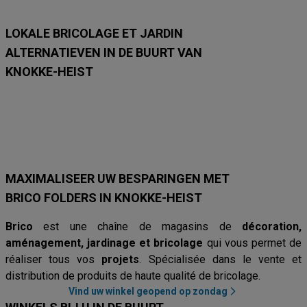
8
8
LOKALE BRICOLAGE ET JARDIN
ALTERNATIEVEN IN DE BUURT VAN
KNOKKE-HEIST
Hubo
Brico Plan-It
Mr. Bricolage
Brico
AVEVE
Van Cranenb
MAXIMALISEER UW BESPARINGEN MET
BRICO FOLDERS IN KNOKKE-HEIST
Brico
est une chaîne de magasins de
décoration,
aménagement, jardinage et bricolage
qui vous permet de
réaliser tous vos
projets
. Spécialisée dans le vente et
distribution de produits de haute qualité de bricolage.
Vind uw winkel geopend op zondag