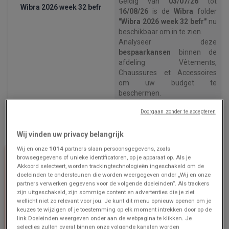
Geldig van
03/07/26
tot
Wibra 2026 week 32 befr
16/08/26
is de
Wibra
folder
"Wibra 2026 week 32 befr"
nu
beschikbaar om in te zien.
Analyseer deze
bespaarkansen
binnen de
afdeling Vêtements,
Chaussures et Accessoires
om uw budget te
beschermen.
Gebruik deze digitale folder
Doorgaan zonder te accepteren
om
de huidige prijzen te
verifiëren
en de meest
voordelige winkeloptie te
Wij vinden uw privacy belangrijk
kiezen.
Wij en onze
1014
partners slaan persoonsgegevens, zoals
Open nu de Wibra prijsgids om
browsegegevens of unieke identificatoren, op je apparaat op. Als je
uw huishoudelijke uitgaven
Akkoord selecteert, worden trackingtechnologieën ingeschakeld om de
te optimaliseren
.
doeleinden te ondersteunen die worden weergegeven onder „Wij en onze
partners verwerken gegevens voor de volgende doeleinden”. Als trackers
zijn uitgeschakeld, zijn sommige content en advertenties die je ziet
wellicht niet zo relevant voor jou. Je kunt dit menu opnieuw openen om je
keuzes te wijzigen of je toestemming op elk moment intrekken door op de
link Doeleinden weergeven onder aan de webpagina te klikken. Je
selecties zullen overal binnen onze volgende kanalen worden