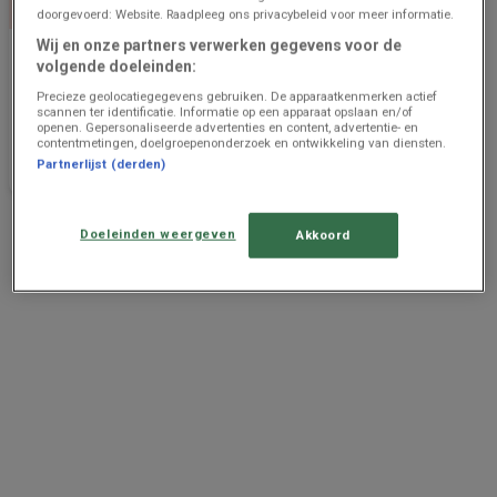
doorgevoerd: Website. Raadpleeg ons privacybeleid voor meer informatie.
Wij en onze partners verwerken gegevens voor de
Wibra
volgende doeleinden:
Offres Wibra
Precieze geolocatiegegevens gebruiken. De apparaatkenmerken actief
scannen ter identificatie. Informatie op een apparaat opslaan en/of
openen. Gepersonaliseerde advertenties en content, advertentie- en
Prijsgegevens
1.5 km -
contentmetingen, doelgroepenonderzoek en ontwikkeling van diensten.
geldig tot en
Heusden-Zolder
Partnerlijst (derden)
met 30/10
Advertentie
Doeleinden weergeven
Akkoord