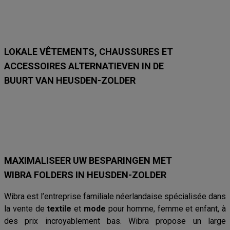
e
e
e
e
t
t
t
t
7
7
7
7
/
/
/
/
9
9
9
9
LOKALE VÊTEMENTS, CHAUSSURES ET
ACCESSOIRES ALTERNATIEVEN IN DE
BUURT VAN HEUSDEN-ZOLDER
Wibra
Bel&Bo
C&A
Primark
Damart
Maniet Luxus
Ver
MAXIMALISEER UW BESPARINGEN MET
WIBRA FOLDERS IN HEUSDEN-ZOLDER
Wibra est l’entreprise familiale néerlandaise spécialisée dans
la vente de
textile
et
mode
pour homme, femme et enfant, à
des prix incroyablement bas. Wibra propose un large