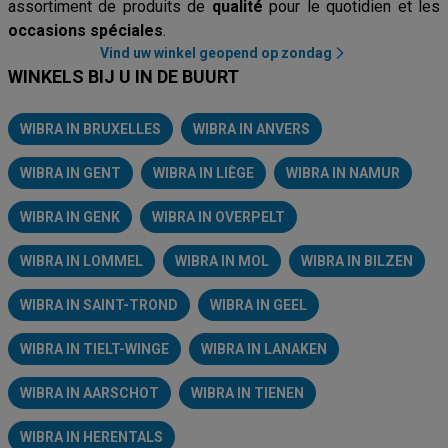
assortiment de produits de
qualité
pour le quotidien et les
occasions spéciales
.
Vind uw winkel geopend op zondag
WINKELS BIJ U IN DE BUURT
WIBRA IN BRUXELLES
WIBRA IN ANVERS
WIBRA IN GENT
WIBRA IN LIÈGE
WIBRA IN NAMUR
WIBRA IN GENK
WIBRA IN OVERPELT
WIBRA IN LOMMEL
WIBRA IN MOL
WIBRA IN BILZEN
WIBRA IN SAINT-TROND
WIBRA IN GEEL
WIBRA IN TIELT-WINGE
WIBRA IN LANAKEN
WIBRA IN AARSCHOT
WIBRA IN TIENEN
WIBRA IN HERENTALS