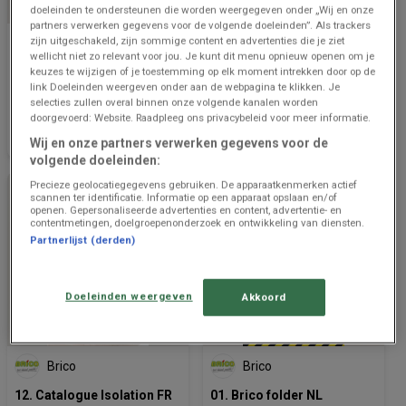
NOG 5 DAGEN
doeleinden te ondersteunen die worden weergegeven onder „Wij en onze
partners verwerken gegevens voor de volgende doeleinden”. Als trackers
zijn uitgeschakeld, zijn sommige content en advertenties die je ziet
Brico
Brico
wellicht niet zo relevant voor jou. Je kunt dit menu opnieuw openen om je
keuzes te wijzigen of je toestemming op elk moment intrekken door op de
Vloer Magazine 2026 NL
12. Isolatie Catalogus NL
link Doeleinden weergeven onder aan de webpagina te klikken. Je
selecties zullen overal binnen onze volgende kanalen worden
Prijsgegevens
831 m -
Prijsgegevens
15.2 km -
doorgevoerd: Website. Raadpleeg ons privacybeleid voor meer informatie.
geldig tot en
Grammont
geldig tot en
Grammont
Wij en onze partners verwerken gegevens voor de
met 9/1
met 14/8
volgende doeleinden:
Precieze geolocatiegegevens gebruiken. De apparaatkenmerken actief
scannen ter identificatie. Informatie op een apparaat opslaan en/of
openen. Gepersonaliseerde advertenties en content, advertentie- en
contentmetingen, doelgroepenonderzoek en ontwikkeling van diensten.
Partnerlijst (derden)
Doeleinden weergeven
Akkoord
NOG 4 DAGEN
EINDIGT VANDAAG
Brico
Brico
12. Catalogue Isolation FR
01. Brico folder NL