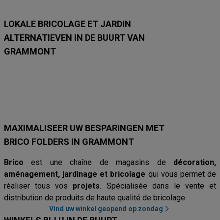
8
8
LOKALE BRICOLAGE ET JARDIN
ALTERNATIEVEN IN DE BUURT VAN
GRAMMONT
Hubo
Brico Plan-It
Mr. Bricolage
Brico
AVEVE
Van Cranenb
MAXIMALISEER UW BESPARINGEN MET
BRICO FOLDERS IN GRAMMONT
Brico
est une chaîne de magasins de
décoration,
aménagement, jardinage et bricolage
qui vous permet de
réaliser tous vos
projets
. Spécialisée dans le vente et
distribution de produits de haute qualité de bricolage.
Vind uw winkel geopend op zondag