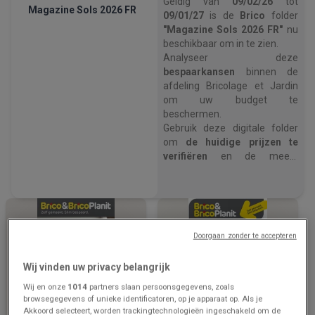
Geldig van
09/02/26
tot
Magazine Sols 2026 FR
09/01/27
is de
Brico
folder
"Magazine Sols 2026 FR"
nu
beschikbaar om in te zien.
Analyseer deze
bespaarkansen
binnen de
afdeling Bricolage et Jardin
om uw budget te
beschermen.
Gebruik deze digitale folder
om
de huidige prijzen te
verifiëren
en de meest
voordelige winkeloptie te
kiezen.
Open nu de Brico prijsgids om
uw huishoudelijke uitgaven
te optimaliseren
.
Doorgaan zonder te accepteren
Wij vinden uw privacy belangrijk
Wij en onze
1014
partners slaan persoonsgegevens, zoals
browsegegevens of unieke identificatoren, op je apparaat op. Als je
Akkoord selecteert, worden trackingtechnologieën ingeschakeld om de