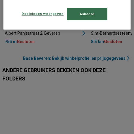
Doeleinden weergeven
Akkoord
Base
Base
Albert Panisstraat 2, Beveren
Sint-Bernardsesteenw
755 m
Gesloten
8.5 km
Gesloten
Base Beveren: Bekijk winkelprofiel en prijsgegevens
ANDERE GEBRUIKERS BEKEKEN OOK DEZE
FOLDERS