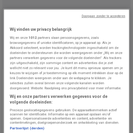
Doorgaan zonder te accepteren
Wij vinden uw privacy belangrijk
Wij en onze
1012
partners slaan persoonsgegevens, zoals
browsegegevens of unieke identificatoren, op je apparaat op. Als je
Akkoord selecteert, worden trackingtechnologieën ingeschakeld om de
We staan op het punt om aanbiedingen van Base te
doeleinden te ondersteunen die worden weergegeven onder „Wij en onze
publiceren
partners verwerken gegevens voor de volgende doeleinden”. Als trackers
zijn uitgeschakeld, zijn sommige content en advertenties die je ziet
wellicht niet zo relevant voor jou. Je kunt dit menu opnieuw openen om je
Advertentie
keuzes te wijzigen of je toestemming op elk moment intrekken door op de
link Doeleinden weergeven onder aan de webpagina te klikken. Je
selecties zullen overal binnen onze volgende kanalen worden
doorgevoerd: Website. Raadpleeg ons privacybeleid voor meer informatie.
Wij en onze partners verwerken gegevens voor de
volgende doeleinden:
Precieze geolocatiegegevens gebruiken. De apparaatkenmerken actief
scannen ter identificatie. Informatie op een apparaat opslaan en/of
openen. Gepersonaliseerde advertenties en content, advertentie- en
contentmetingen, doelgroepenonderzoek en ontwikkeling van diensten.
Partnerlijst (derden)