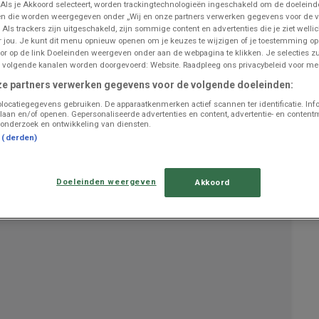
 Als je Akkoord selecteert, worden trackingtechnologieën ingeschakeld om de doeleind
n die worden weergegeven onder „Wij en onze partners verwerken gegevens voor de 
 Als trackers zijn uitgeschakeld, zijn sommige content en advertenties die je ziet wellic
or jou. Je kunt dit menu opnieuw openen om je keuzes te wijzigen of je toestemming o
UITGELICHTE PRODUCTEN
or op de link Doeleinden weergeven onder aan de webpagina te klikken. Je selecties zu
 volgende kanalen worden doorgevoerd: Website. Raadpleeg ons privacybeleid voor mee
Geldig van
09/02/26
tot
09/01/27
is de
Brico
folder
ze partners verwerken gegevens voor de volgende doeleinden:
"Magazine Sols 2026 FR"
nu beschikbaar om in te zien.
locatiegegevens gebruiken. De apparaatkenmerken actief scannen ter identificatie. Inf
Analyseer deze
bespaarkansen
binnen de afdeling
laan en/of openen. Gepersonaliseerde advertenties en content, advertentie- en content
Bricolage et Jardin om uw budget te beschermen.
onderzoek en ontwikkeling van diensten.
Gebruik deze digitale folder om
de huidige prijzen te
t (derden)
verifiëren
en de meest voordelige winkeloptie te kiezen.
Open nu de Brico prijsgids om
uw huishoudelijke
uitgaven te optimaliseren
.
Doeleinden weergeven
Akkoord