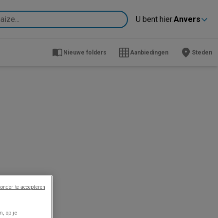
U bent hier:
Anvers
Nieuwe folders
Aanbiedingen
Steden
onder te accepteren
, op je