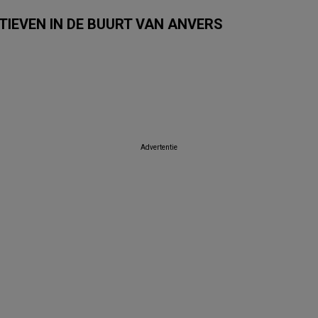
TIEVEN IN DE BUURT VAN ANVERS
E
Van Cranenbroek
GAMMA
Intratuin
Itek
Dema
Tom & 
Advertentie