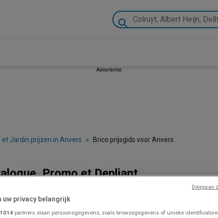
Advertentie
 et Jardin prijzen in Anvers
»
Brico prijsgids voor Anvers
talogue, Promo et Depliant
Doorgaan z
n uw privacy belangrijk
VOLG VOOR PROMOTIES
1014
partners slaan persoonsgegevens, zoals browsegegevens of unieke identificatoren