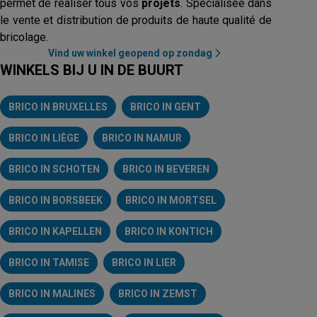
permet de réaliser tous vos
projets
. Spécialisée dans
le vente et distribution de produits de haute qualité de
bricolage.
Vind uw winkel geopend op zondag
WINKELS BIJ U IN DE BUURT
BRICO IN BRUXELLES
BRICO IN GENT
BRICO IN LIÈGE
BRICO IN NAMUR
BRICO IN SCHOTEN
BRICO IN BEVEREN
BRICO IN BORSBEEK
BRICO IN MORTSEL
BRICO IN KAPELLEN
BRICO IN KONTICH
BRICO IN TAMISE
BRICO IN LIER
BRICO IN MALINES
BRICO IN ZEMST