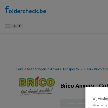
ALLE
Lokale besparingen in Anvers | Prospecto
»
Bekijk Bricolage
Brico Anvers - Ca
Wij vinde
Wij en onze