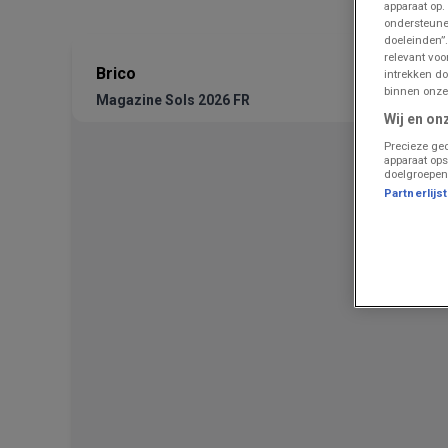
apparaat op.
ondersteune
doeleinden”.
relevant vo
Brico
intrekken do
binnen onze
Magazine Sols 2026 FR
Wij en on
Precieze geo
apparaat ops
doelgroepen
Partnerlijs